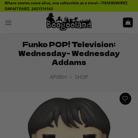
Μετάβαση
Where stories come alive, one collectible at a time!---ΤΗΛΕΦΩΝΙΚΕΣ
ΠΑΡΑΓΓΕΛΙΕΣ- 2421314163
στο
περιεχόμενο
Funko POP! Television:
Wednesday- Wednesday
Addams
ΑΡΧΙΚΉ
»
SHOP
ADD TO
WISHLIST