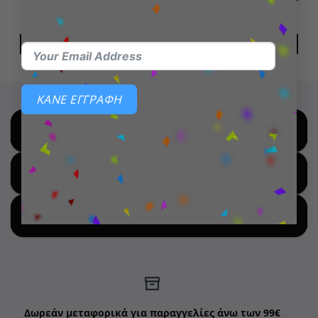
15,99
€
14,99
€
ΔΙΑΒΆΣΤΕ ΠΕΡΙΣΣΌΤΕΡΑ
ΔΙΑΒΆΣΤΕ ΠΕΡΙΣΣΌΤΕΡΑ
ΚΑΝΕ ΕΓΓΡΑΦΗ
SHOP BY BRANDS
SHOP FOR HOT DEALS
SHOP BY NEW ARRIVALS
Δωρεάν μεταφορικά για παραγγελίες άνω των 99€