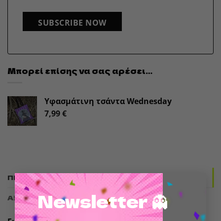
SUBSCRIBE NOW
Μπορεί επίσης να σας αρέσει…
Υφασμάτινη τσάντα Wednesday
7,99
€
ΠΕΡΙΓΡΑΦΉ
×
Newsletter 👻
ΑΞΙΟΛΟΓΉΣΕΙΣ (0)