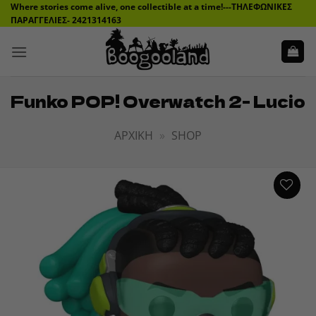
Μετάβαση
Where stories come alive, one collectible at a time!---ΤΗΛΕΦΩΝΙΚΕΣ
ΠΑΡΑΓΓΕΛΙΕΣ- 2421314163
στο
περιεχόμενο
Funko POP! Overwatch 2- Lucio
ΑΡΧΙΚΉ
»
SHOP
ADD TO
WISHLIST