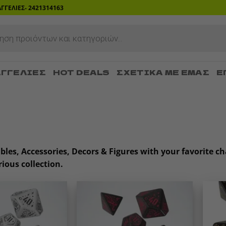
ΡΑΓΓΕΛΙΕΣ- 2421314163
ΓΓΕΛΊΕΣ
HOT DEALS
ΣΧΕΤΙΚΆ ΜΕ ΕΜΆΣ
Ε
ibles, Accessories, Decors & Figures with your favorite
ious collection.
Add to
Add to
wishlist
wishlist