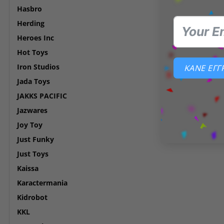
Hasbro
Herding
Heroes Inc
Hot Toys
Iron Studios
ΚΑΝΕ ΕΓ
Jada Toys
JAKKS PACIFIC
Jazwares
Joy Toy
Just Funky
Just Toys
Kaissa
Karactermania
Kidrobot
KKL