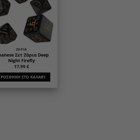
ΖΆΡΙΑ
panese Σετ Ζάρια Deep
Night Firefly
17,99
€
ΠΡΟΣΘΉΚΗ ΣΤΟ ΚΑΛΆΘΙ