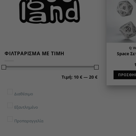
Q 
ΦΙΛΤΡΆΡΙΣΜΑ ΜΕ ΤΙΜΉ
Space Σε
Ελάχιστη
Μέγιστη
ΠΡΟΣΘΉΚ
Τιμή:
10 €
—
20 €
τιμή
τιμή
Διαθέσιμο
Εξαντλημένο
Προπαραγγελία