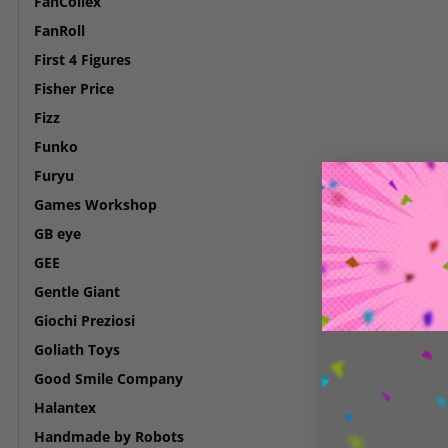
FanCollex
FanRoll
First 4 Figures
Fisher Price
Fizz
Funko
Furyu
Games Workshop
GB eye
GEE
Gentle Giant
Giochi Preziosi
Goliath Toys
Good Smile Company
Halantex
Handmade by Robots