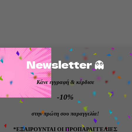
Newsletter 👻
Κάνε εγγραφή
& κέρδισε
-10%
στην πρώτη σου παραγγελία!
*ΕΞΑΙΡΟΥΝΤΑΙ ΟΙ ΠΡΟΠΑΡΑΓΓΕΛΙΕΣ