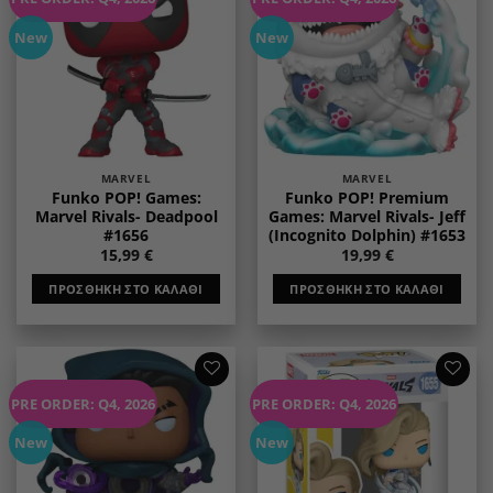
wishlist
wishlist
New
New
MARVEL
MARVEL
Funko POP! Games:
Funko POP! Premium
Marvel Rivals- Deadpool
Games: Marvel Rivals- Jeff
#1656
(Incognito Dolphin) #1653
15,99
€
19,99
€
ΠΡΟΣΘΉΚΗ ΣΤΟ ΚΑΛΆΘΙ
ΠΡΟΣΘΉΚΗ ΣΤΟ ΚΑΛΆΘΙ
Add to
Add to
PRE ORDER: Q4, 2026
PRE ORDER: Q4, 2026
wishlist
wishlist
New
New