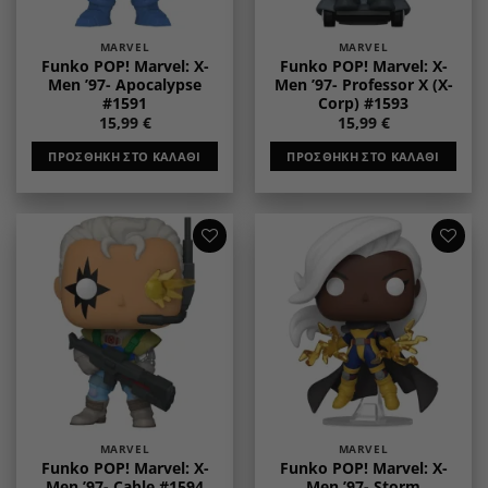
MARVEL
MARVEL
Funko POP! Marvel: X-
Funko POP! Marvel: X-
Men ’97- Apocalypse
Men ’97- Professor X (X-
#1591
Corp) #1593
15,99
€
15,99
€
ΠΡΟΣΘΉΚΗ ΣΤΟ ΚΑΛΆΘΙ
ΠΡΟΣΘΉΚΗ ΣΤΟ ΚΑΛΆΘΙ
Add to
Add to
wishlist
wishlist
MARVEL
MARVEL
Funko POP! Marvel: X-
Funko POP! Marvel: X-
Men ’97- Cable #1594
Men ’97- Storm