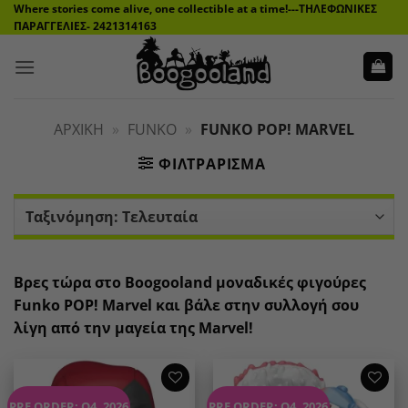
Μετάβαση
Where stories come alive, one collectible at a time!---ΤΗΛΕΦΩΝΙΚΕΣ
ΠΑΡΑΓΓΕΛΙΕΣ- 2421314163
στο
περιεχόμενο
ΑΡΧΙΚΉ
»
FUNKO
»
FUNKO POP! MARVEL
ΦΙΛΤΡΆΡΙΣΜΑ
Βρες τώρα στο Boogooland μοναδικές φιγούρες
Funko POP! Marvel και βάλε στην συλλογή σου
λίγη από την μαγεία της Marvel!
Add to
Add to
PRE ORDER: Q4, 2026
PRE ORDER: Q4, 2026