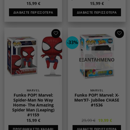
15,99
€
15,99
€
ΔΙΑΒΆΣΤΕ ΠΕΡΙΣΣΌΤΕΡΑ
ΔΙΑΒΆΣΤΕ ΠΕΡΙΣΣΌΤΕΡΑ
-33%
Add to
Add to
wishlist
wishlist
ΕΞΑΝΤΛΗΜΈΝΟ
MARVEL
MARVEL
Funko POP! Marvel:
Funko POP! Marvel: X-
Spider-Man No Way
Men’97- Jubilee CHASE
Home- The Amazing
#1536
Spider Man (Leaping)
#1159
Original
Η
15,99
€
29,99
€
19,99
€
price
τρέχουσ
was:
τιμή
ΠΡΟΣΘΉΚΗ ΣΤΟ ΚΑΛΆΘΙ
ΔΙΑΒΆΣΤΕ ΠΕΡΙΣΣΌΤΕΡΑ