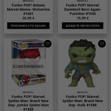
MARVEL
MARVEL
Funko POP! Deluxe:
Funko POP! Marvel:
Marvel Meme- Wolverine
Daredevil Born Again-
#1601
Punisher #1545
26,99
€
15,99
€
ΠΡΟΣΘΉΚΗ ΣΤΟ ΚΑΛΆΘΙ
ΔΙΑΒΆΣΤΕ ΠΕΡΙΣΣΌΤΕΡΑ
Add to
Add to
wishlist
wishlist
ΕΞΑΝΤΛΗΜΈΝΟ
MARVEL
MARVEL
Funko POP! Marvel:
Funko POP! Marvel:
Spider-Man: Brand New
Spider-Man: Brand New
Day- Jumbo Spider-Man
Day- Hulk #1588
#1589