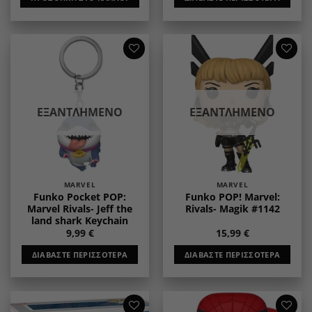
29,99 €.
είναι:
19,99 €.
Add to
Add to
wishlist
wishlist
ΕΞΑΝΤΛΗΜΈΝΟ
ΕΞΑΝΤΛΗΜΈΝΟ
MARVEL
MARVEL
Funko Pocket POP:
Funko POP! Marvel:
Marvel Rivals- Jeff the
Rivals- Magik #1142
land shark Keychain
9,99
€
15,99
€
ΔΙΑΒΆΣΤΕ ΠΕΡΙΣΣΌΤΕΡΑ
ΔΙΑΒΆΣΤΕ ΠΕΡΙΣΣΌΤΕΡΑ