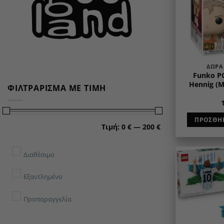
ΔΏΡΑ
Funko P
Hennig (M
ΦΙΛΤΡΆΡΙΣΜΑ ΜΕ ΤΙΜΉ
ΠΡΟΣΘΉΚ
Ελάχιστη
Μέγιστη
Τιμή:
0 €
—
200 €
τιμή
τιμή
Διαθέσιμο
Εξαντλημένο
Προπαραγγελία