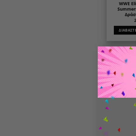
WWE Eli
Summer
Δράση
ΔΙΑΒΆΣΤ
ΕΞΑ
LEGO Edit
Ronaldo-