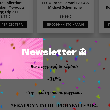
te Collection:
LEGO Icons: Ferrari F2004 &
LE
slam Φιγούρα
Michael Schumacher
Ro
ς Triple H
28,99
€
89,99
€
Ε ΠΕΡΙΣΣΌΤΕΡΑ
ΠΡΟΣΘΉΚΗ ΣΤΟ ΚΑΛΆΘΙ
Newsletter 👻
Add to
Add to
wishlist
wishlist
Κάνε εγγραφή
& κέρδισε
ΝΤΛΗΜΈΝΟ
-10%
στην πρώτη σου παραγγελία!
LEGO
LEGO
ions: Cristiano
LEGO Editions Football:
Ho
*ΕΞΑΙΡΟΥΝΤΑΙ ΟΙ ΠΡΟΠΑΡΑΓΓΕΛΙΕΣ
 CR7 Football
Vinícius Júnior Football
Com