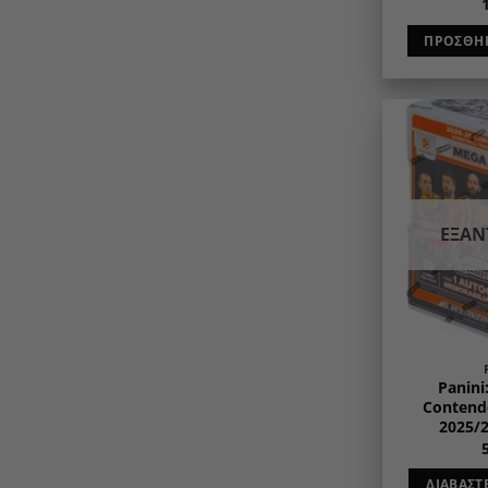
ΠΡΟΣΘΉΚ
ΕΞΑ
Panini
Contende
2025/
ΔΙΑΒΆΣΤ