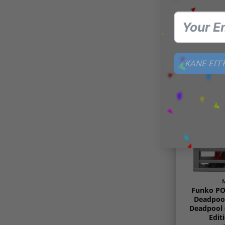
Hi
ΔΙΑΒΆΣΤ
ΚΑΝΕ ΕΓ
Funko POP
Deadpool
Deadpool (
Edit