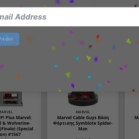
ghlights
Highlights
32,99
€
32,99
€
Ε ΠΕΡΙΣΣΌΤΕΡΑ
ΠΡΟΣΘΉΚΗ ΣΤΟ ΚΑΛΆΘΙ
ΓΡΑΦΗ
Add to
Add to
wishlist
wishlist
ΕΞΑΝΤΛΗΜΈΝΟ
MARVEL
MARVEL
! Plus Marvel:
Marvel Cable Guys Βάση
M
 & Wolverine-
Φόρτισης Symbiote Spider-
Finale) (Special
Man
ion) #1567