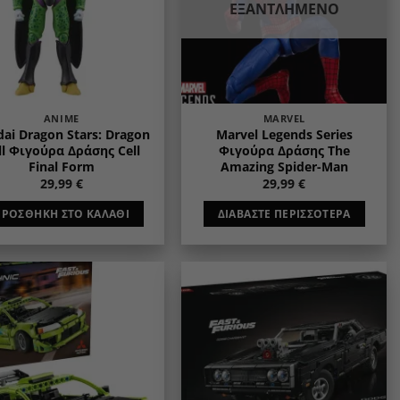
ΕΞΑΝΤΛΗΜΈΝΟ
ANIME
MARVEL
ai Dragon Stars: Dragon
Marvel Legends Series
ll Φιγούρα Δράσης Cell
Φιγούρα Δράσης The
Final Form
Amazing Spider-Man
29,99
€
29,99
€
ΠΡΟΣΘΉΚΗ ΣΤΟ ΚΑΛΆΘΙ
ΔΙΑΒΆΣΤΕ ΠΕΡΙΣΣΌΤΕΡΑ
Add to
Add to
wishlist
wishlist