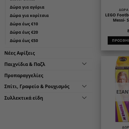
Δώρα για αγόρια
ΔΏΡΑ
LEGO Footba
Δώρα για κορίτσια
Messi- 
Δώρα έως €10
Δώρα έως €20
Δώρα έως €50
ΠΡΟΣΘΉΚ
Νέες Αφίξεις
Παιχνίδια & Παζλ
Προπαραγγελίες
Σπίτι, Γραφείο & Ρουχισμός
ΕΞΑ
Συλλεκτικά είδη
ΔΏΡ