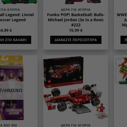
 ΓΙΑ ΑΓΌΡΙΑ
ΔΏΡΑ ΓΙΑ ΑΓΌΡΙΑ
ll Legend: Lionel
Funko POP! Basketball: Bulls-
WWE 
Soccer Legend
Michael Jordan (3x in a Row)
Δ
#222
Ni
84,99
€
15,99
€
Η ΣΤΟ ΚΑΛΆΘΙ
ΔΙΑΒΆΣΤΕ ΠΕΡΙΣΣΌΤΕΡΑ
Add to
Add to
wishlist
wishlist
ΝΤΛΗΜΈΝΟ
Α ΈΩΣ €50
ΔΏΡΑ ΓΙΑ ΑΓΌΡΙΑ