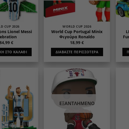
D CUP 2026
WORLD CUP 2026
ons Lionel Messi
World Cup Portugal Minix
L
ebration
Φιγούρα Ronaldo
Fur
84,99
€
18,99
€
Η ΣΤΟ ΚΑΛΆΘΙ
ΔΙΑΒΆΣΤΕ ΠΕΡΙΣΣΌΤΕΡΑ
Add to
Add to
wishlist
wishlist
ΕΞΑΝΤΛΗΜΈΝΟ