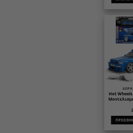
ΔΏΡΑ
Hot Wheels 
Μοντελισμο
ΠΡΟΣΘΉΚ