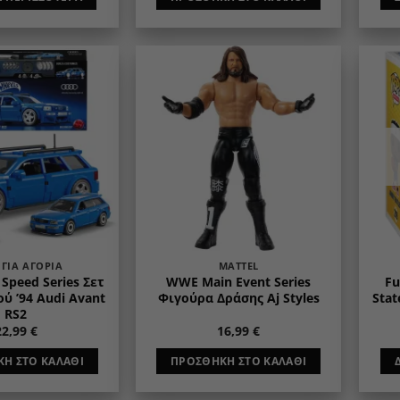
Add to
Add to
wishlist
wishlist
 ΓΙΑ ΑΓΌΡΙΑ
MATTEL
Speed Series Σετ
WWE Main Event Series
Fu
ύ ’94 Audi Avant
Φιγούρα Δράσης Aj Styles
Stat
RS2
22,99
€
16,99
€
Η ΣΤΟ ΚΑΛΆΘΙ
ΠΡΟΣΘΉΚΗ ΣΤΟ ΚΑΛΆΘΙ