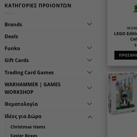
ΚΑΤΗΓΟΡΊΕΣ ΠΡΟΙΌΝΤΩΝ
Brands
WORL
LEGO Editi
Deals
Cel
1
Funko
ΠΡΟΣΘΉΚ
Gift Cards
Trading Card Games
WARHAMMER | GAMES
WORKSHOP
Θεματολογία
Ιδέες για Δώρα
Christmas Items
Easter Boxes