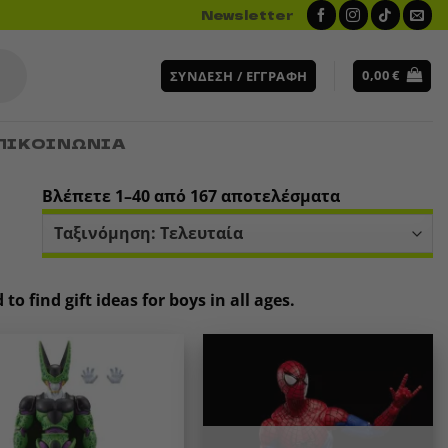
Newsletter
0,00
€
ΣΎΝΔΕΣΗ / ΕΓΓΡΑΦΉ
ΠΙΚΟΙΝΩΝΙΑ
Sorted
Βλέπετε 1–40 από 167 αποτελέσματα
by
latest
o find gift ideas for boys in all ages.
Add to
Add to
wishlist
wishlist