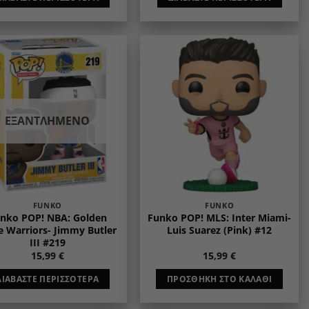
Add to
Add to
wishlist
wishlist
ΕΞΑΝΤΛΗΜΈΝΟ
FUNKO
FUNKO
nko POP! NBA: Golden
Funko POP! MLS: Inter Miami-
e Warriors- Jimmy Butler
Luis Suarez (Pink) #12
III #219
15,99
€
15,99
€
ΔΙΑΒΆΣΤΕ ΠΕΡΙΣΣΌΤΕΡΑ
ΠΡΟΣΘΉΚΗ ΣΤΟ ΚΑΛΆΘΙ