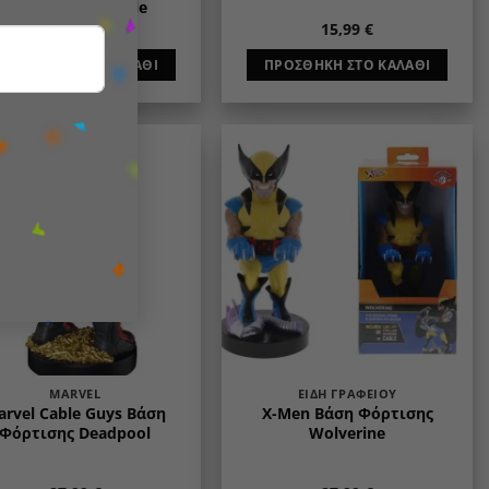
Sentra Se-R Vehicle
2,99
€
15,99
€
ΠΡΟΣΘΉΚΗ ΣΤΟ ΚΑΛΆΘΙ
ΠΡΟΣΘΉΚΗ ΣΤΟ ΚΑΛΆΘΙ
Add to
Add to
wishlist
wishlist
MARVEL
ΕΊΔΗ ΓΡΑΦΕΊΟΥ
arvel Cable Guys Βάση
X-Men Βάση Φόρτισης
Φόρτισης Deadpool
Wolverine