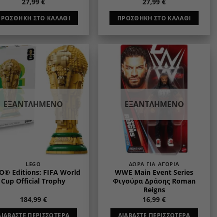
27,99
€
27,99
€
ΠΡΟΣΘΉΚΗ ΣΤΟ ΚΑΛΆΘΙ
ΠΡΟΣΘΉΚΗ ΣΤΟ ΚΑΛΆΘΙ
Add to
Add to
wishlist
wishlist
ΕΞΑΝΤΛΗΜΈΝΟ
ΕΞΑΝΤΛΗΜΈΝΟ
LEGO
ΔΏΡΑ ΓΙΑ ΑΓΌΡΙΑ
O® Editions: FIFA World
WWE Main Event Series
Cup Official Trophy
Φιγούρα Δράσης Roman
Reigns
184,99
€
16,99
€
ΔΙΑΒΆΣΤΕ ΠΕΡΙΣΣΌΤΕΡΑ
ΔΙΑΒΆΣΤΕ ΠΕΡΙΣΣΌΤΕΡΑ