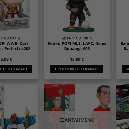
 ΓΙΑ ΑΓΌΡΙΑ
ΔΏΡΑ ΓΙΑ ΑΓΌΡΙΑ
OP! WWE- Curt
Funko POP! MLS: LAFC: Denis
Band
r. Perfect) #208
Bouanga #08
Ba
15,99
€
15,99
€
Η ΣΤΟ ΚΑΛΆΘΙ
ΠΡΟΣΘΉΚΗ ΣΤΟ ΚΑΛΆΘΙ
Add to
Add to
wishlist
wishlist
ΕΞΑΝΤΛΗΜΈΝΟ