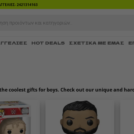
ΡΑΓΓΕΛΙΕΣ- 2421314163
ΓΓΕΛΊΕΣ
HOT DEALS
ΣΧΕΤΙΚΆ ΜΕ ΕΜΆΣ
Ε
the coolest gifts for boys. Check out our unique and hard t
Add to
Add to
wishlist
wishlist