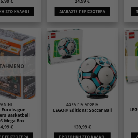
15,99
€
24,99
€
Η ΣΤΟ ΚΑΛΆΘΙ
ΔΙΑΒΆΣΤΕ ΠΕΡΙΣΣΌΤΕΡΑ
Add to
Add to
wishlist
wishlist
ΝΤΛΗΜΈΝΟ
PANINI
ΔΏΡΑ ΓΙΑ ΑΓΌΡΙΑ
: Euroleague
LEG
LEGO® Editions: Soccer Ball
rs Basketball
26 Mega Box
54,99
€
139,99
€
Ε ΠΕΡΙΣΣΌΤΕΡΑ
ΠΡΟΣΘΉΚΗ ΣΤΟ ΚΑΛΆΘΙ