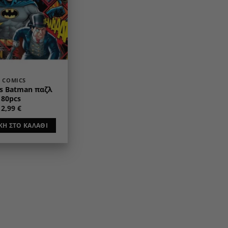
 COMICS
s Batman παζλ
180pcs
12,99
€
Η ΣΤΟ ΚΑΛΆΘΙ