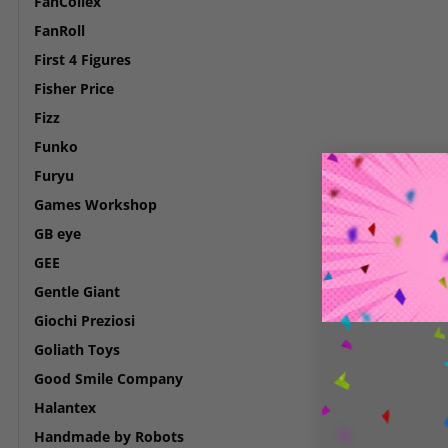
FanCollex
FanRoll
First 4 Figures
Fisher Price
Fizz
Funko
Furyu
Games Workshop
GB eye
GEE
Gentle Giant
Giochi Preziosi
Goliath Toys
Good Smile Company
Halantex
Handmade by Robots