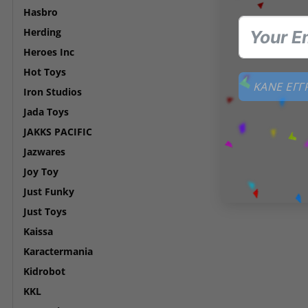
Hasbro
Herding
Heroes Inc
Hot Toys
ΚΑΝΕ ΕΓ
Iron Studios
Jada Toys
JAKKS PACIFIC
Jazwares
Joy Toy
Just Funky
Just Toys
Kaissa
Karactermania
Kidrobot
KKL