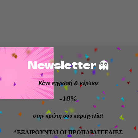
Newsletter 👻
Κάνε εγγραφή
& κέρδισε
-10%
στην πρώτη σου παραγγελία!
*ΕΞΑΙΡΟΥΝΤΑΙ ΟΙ ΠΡΟΠΑΡΑΓΓΕΛΙΕΣ