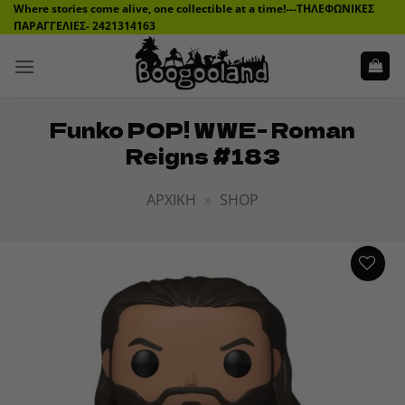
Μετάβαση
Where stories come alive, one collectible at a time!---ΤΗΛΕΦΩΝΙΚΕΣ
ΠΑΡΑΓΓΕΛΙΕΣ- 2421314163
στο
περιεχόμενο
Funko POP! WWE- Roman
Reigns #183
ΑΡΧΙΚΉ
»
SHOP
ADD TO
WISHLIST