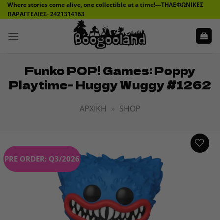
Μετάβαση
Where stories come alive, one collectible at a time!---ΤΗΛΕΦΩΝΙΚΕΣ
ΠΑΡΑΓΓΕΛΙΕΣ- 2421314163
στο
περιεχόμενο
Funko POP! Games: Poppy
Playtime- Huggy Wuggy #1262
ΑΡΧΙΚΉ
»
SHOP
PRE ORDER: Q3/2026
ADD TO
WISHLIST