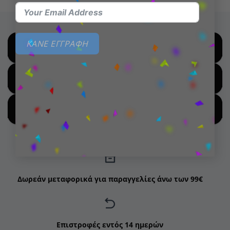
ΚΑΝΕ ΕΓΓΡΑΦΗ
SHOP BY BRANDS
SHOP FOR HOT DEALS
SHOP BY NEW ARRIVALS
Δωρεάν μεταφορικά για παραγγελίες άνω των 99€
Επιστροφές εντός 14 ημερών