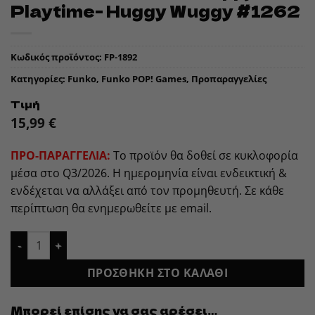
Playtime- Huggy Wuggy #1262
Κωδικός προϊόντος:
FP-1892
Κατηγορίες:
Funko
,
Funko POP! Games
,
Προπαραγγελίες
Τιμή
15,99
€
ΠΡΟ-ΠΑΡΑΓΓΕΛΙΑ:
Το προϊόν θα δοθεί σε κυκλοφορία
μέσα στο Q3/2026. Η ημερομηνία είναι ενδεικτική &
ενδέχεται να αλλάξει από τον προμηθευτή. Σε κάθε
περίπτωση θα ενημερωθείτε με email.
Funko POP! Games: Poppy Playtime- Huggy Wuggy #1262 ποσ
ΠΡΟΣΘΉΚΗ ΣΤΟ ΚΑΛΆΘΙ
Μπορεί επίσης να σας αρέσει…