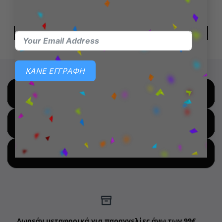
Espeon
Dragon Ball- Super Son
Gohan Beast
15,99
€
15,99
€
ΔΙΑΒΆΣΤΕ ΠΕΡΙΣΣΌΤΕΡΑ
ΔΙΑΒΆΣΤΕ ΠΕΡΙΣΣΌΤΕΡΑ
ΚΑΝΕ ΕΓΓΡΑΦΗ
SHOP BY BRANDS
SHOP FOR HOT DEALS
SHOP BY NEW ARRIVALS
Δωρεάν μεταφορικά για παραγγελίες άνω των 99€