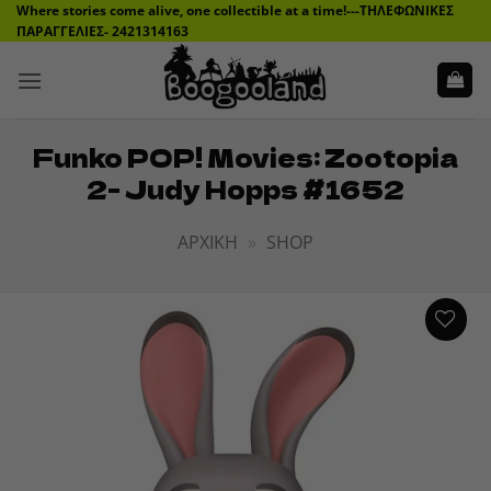
Μετάβαση
Where stories come alive, one collectible at a time!---ΤΗΛΕΦΩΝΙΚΕΣ
ΠΑΡΑΓΓΕΛΙΕΣ- 2421314163
στο
περιεχόμενο
Funko POP! Movies: Zootopia
2- Judy Hopps #1652
ΑΡΧΙΚΉ
»
SHOP
ADD TO
WISHLIST