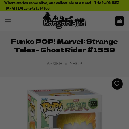
Μετάβαση
Where stories come alive, one collectible at a time!---ΤΗΛΕΦΩΝΙΚΕΣ
ΠΑΡΑΓΓΕΛΙΕΣ- 2421314163
στο
περιεχόμενο
Funko POP! Marvel: Strange
Tales- Ghost Rider #1559
ΑΡΧΙΚΉ
»
SHOP
ADD TO
WISHLIST