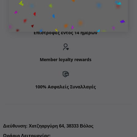
Δωρεάν μεταφορικά για παραγγελίες άνω των 99€
Επιστροφές εντός 14 ημερών
Member loyalty rewards
100% Ασφαλείς Συναλλαγές
Διεύθυνση
:
Χατζηαργύρη 64,
38333 Βόλος
Ωράριο Λειτουργίας
: