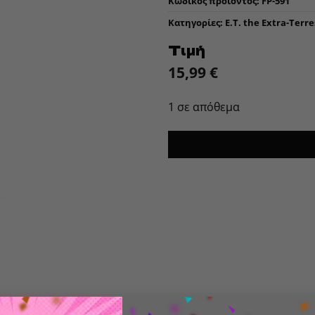
Κωδικός προϊόντος:
FP-591
Κατηγορίες:
E.T. the Extra-Terre
Τιμή
15,99
€
1 σε απόθεμα
! Movies: E.T.- Elliott- From Funko’s popular ‘POP!’ serie