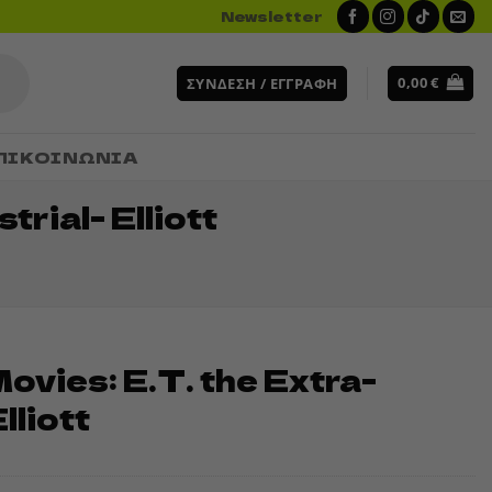
Newsletter
0,00
€
ΣΎΝΔΕΣΗ / ΕΓΓΡΑΦΉ
ΠΙΚΟΙΝΩΝΙΑ
rial- Elliott
ovies: E.T. the Extra-
lliott