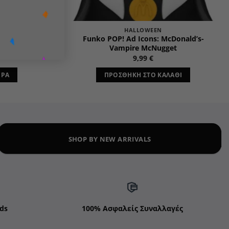
HALLOWEEN
eddie Mercury
Funko POP! Ad Icons: McDonald’s-
you)
Vampire McNugget
9,99
€
ΕΡΑ
ΠΡΟΣΘΉΚΗ ΣΤΟ ΚΑΛΆΘΙ
SHOP BY NEW ARRIVALS
ds
100% Ασφαλείς Συναλλαγές