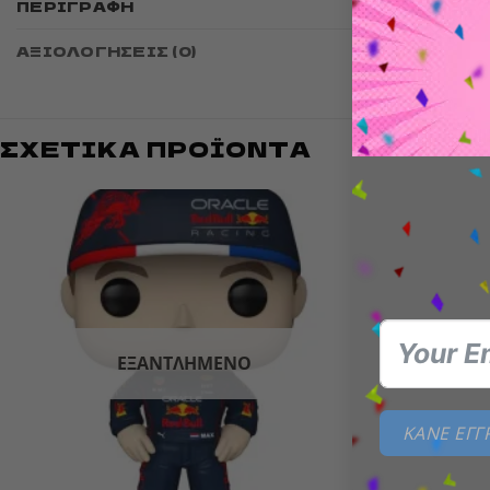
ΠΕΡΙΓΡΑΦΉ
cm tall 
ΑΞΙΟΛΟΓΉΣΕΙΣ (0)
ΣΧΕΤΙΚΆ ΠΡΟΪΌΝΤΑ
Add to
wishlist
ΕΞΑΝΤΛΗΜΈΝΟ
ΚΑΝΕ ΕΓ