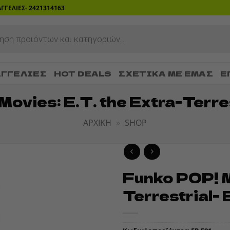
ΡΑΓΓΕΛΙΕΣ- 2421314163
ΓΓΕΛΊΕΣ
HOT DEALS
ΣΧΕΤΙΚΆ ΜΕ ΕΜΆΣ
Ε
ovies: E.T. the Extra-Terrest
ΑΡΧΙΚΉ
»
SHOP
Funko POP! M
ADD TO
Terrestrial- E
WISHLIST