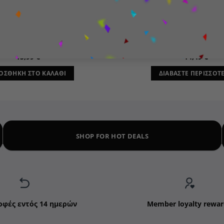
ΔΏΡΑ ΓΙΑ ΑΓΌΡΙΑ
ΙΔΈΕΣ ΓΙΑ ΔΏΡΑ
otball: Manchester City F.C.-
Funko POP! Rocks: Queen Fr
Phil Foden
(I was born to love 
15,99
€
14,49
€
ΟΣΘΉΚΗ ΣΤΟ ΚΑΛΆΘΙ
ΔΙΑΒΆΣΤΕ ΠΕΡΙΣΣΌΤ
SHOP FOR HOT DEALS
οφές εντός 14 ημερών
Member loyalty rewar