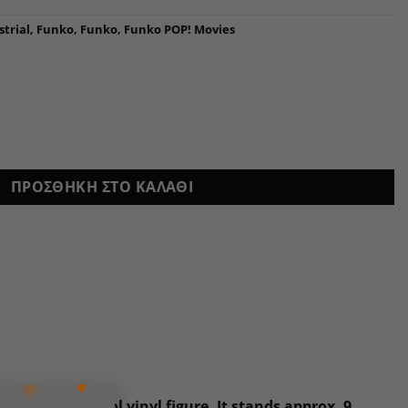
strial
,
Funko
,
Funko
,
Funko POP! Movies
ΠΡΟΣΘΉΚΗ ΣΤΟ ΚΑΛΆΘΙ
×
s comes this cool vinyl figure. It stands approx. 9