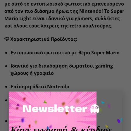
με αυτό το εντυπωσιακό φωτιστικό εμπνευσμένο
από τον πιο διάσημο ήρωα της Nintendo! Το
Super
Mario Light
είναι ιδανικό για gamers, συλλέκτες
και όλους τους λάτρεις της retro κουλτούρας.
💡
Χαρακτηριστικά Προϊόντος
:
Εντυπωσιακό φωτιστικό με θέμα Super Mario
Ιδανικό για διακόσμηση δωματίου, gaming
χώρους ή γραφείο
Επίσημη άδεια Nintendo
×
Λειτουργεί με μπαταρίες ή USB
(ανάλογα το
Newsletter 👻
μοντέλο)
Κατάλληλο για όλες τις ηλικίες
Κάνε εγγραφή
& κέρδισε