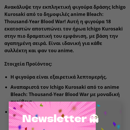
Ανακάλυψε την εκπληκτική φιγούρα δράσης Ichigo
Kurosaki από το δημοφιλές anime Bleach:
Thousand-Year Blood War! Αυτή η φιγούρα 18
εκατοστών αποτυπώνει τον ήρωα Ichigo Kurosaki
στην πιο δραματική του εμφάνιση, με βάση την
αγαπημένη σειρά. Είναι ιδανική για κάθε
συλλέκτη και φαν του anime.
Στοιχεία Προϊόντος:
Η φιγούρα είναι εξαιρετικά λεπτομερής.
Αναπαριστά τον Ichigo Kurosaki από το anime
Bleach: Thousand-Year Blood War με μοναδική
ακρίβεια.
×
Εξαιρετική κινητικότητα: Διαθέτει Ultra
Newsletter 👻
Articulation, με 22 κινούμενα μέρη, για πλήρη
ευχέρεια στις πόζες.