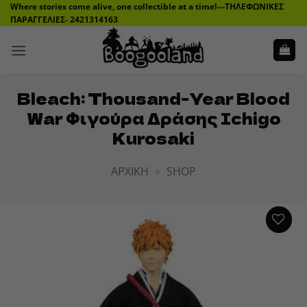
Μετάβαση
Where stories come alive, one collectible at a time!---ΤΗΛΕΦΩΝΙΚΕΣ
ΠΑΡΑΓΓΕΛΙΕΣ- 2421314163
στο
περιεχόμενο
Bleach: Thousand-Year Blood
War Φιγούρα Δράσης Ichigo
Kurosaki
ΑΡΧΙΚΉ
»
SHOP
ADD TO
WISHLIST