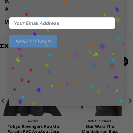
ευκαιρία να προσθέσετε αυτή την εξαιρετική
φιγούρα δράσης στη συλλογή σας!
Μέγεθος Προϊόντος: 18 cm
ΚΑΝΕ ΕΓΓΡΑΦΗ
ΣΧΕΤΙΚΆ ΠΡΟΪΌΝΤΑ
Add to
Add to
wishlist
wishlist
ΕΞΑΝΤΛΗΜΈΝΟ
ANIME
GENTLE GIANT
Tokyo Revengers Pop Up
Star Wars The
Parade PVC Αγαλματίδιο
Mandalorian Bust