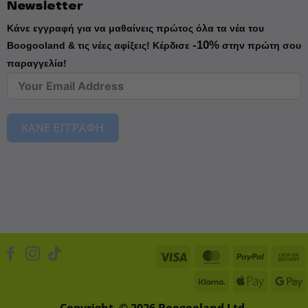
Newsletter
Κάνε εγγραφή για να μαθαίνεις πρώτος όλα τα νέα του
-10%
Boogooland & τις νέες αφίξεις!
Κέρδισε
στην πρώτη σου
παραγγελία!
ΚΑΝΕ ΕΓΓΡΑΦΗ
Visa
MasterCard
PayPal
Klarna
Apple
D
Pay
Copyright © 2026 Boogooland Ltd.