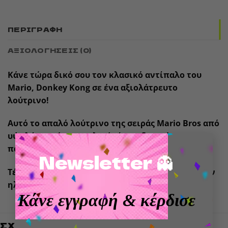
ΠΕΡΙΓΡΑΦΉ
ΑΞΙΟΛΟΓΉΣΕΙΣ (0)
Κάνε τώρα δικό σου τον κλασικό αντίπαλο του
Mario, Donkey Kong σε ένα αξιολάτρευτο
λούτρινο!
Αυτό το απαλό λούτρινο της σειράς Mario Bros από
υψηλής ποιότητας υλικά είναι ιδανικό για
×
παιχνίδι ή αγκαλιές.
Newsletter 👻
Τέλεια επιλογή για fans των Mario Bros όλων των
ηλικιών!
Κάνε εγγραφή
& κέρδισε
ΣΧΕΤΙΚΆ ΠΡΟΪΌΝΤΑ