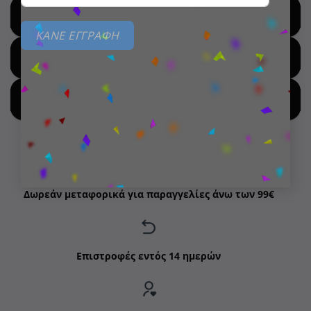
SHOP BY BRANDS
ΚΑΝΕ ΕΓΓΡΑΦΗ
SHOP FOR HOT DEALS
SHOP BY NEW ARRIVALS
Δωρεάν μεταφορικά για παραγγελίες άνω των 99€
Επιστροφές εντός 14 ημερών