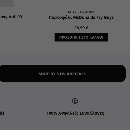
ΙΔΈΕΣ ΓΙΑ ΔΏΡΑ
axy Vol. 03-
Πορτοφόλι McDonalds Fry Guys
l
Η
38,99
€
τρέχουσα
τιμή
ΠΡΟΣΘΉΚΗ ΣΤΟ ΚΑΛΆΘΙ
είναι:
17,99 €.
λές
SHOP BY NEW ARRIVALS
αγές.
ς
ν
ούν
ds
100% Ασφαλείς Συναλλαγές