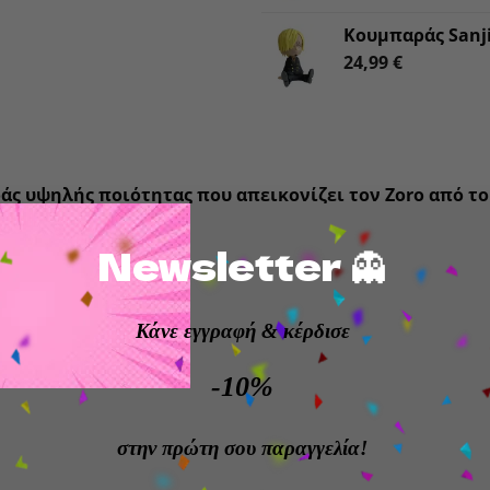
Κουμπαράς Sanji
24,99
€
ς υψηλής ποιότητας που απεικονίζει τον Zoro από το
ally licensed προϊόν One Piece
Newsletter 👻
 PVC
 18 εκατοστά
Κάνε εγγραφή
& κέρδισε
ια:
-10%
κούς του One Piece, ειδικά εκείνους που λατρεύουν τ
στην πρώτη σου παραγγελία!
 που ψάχνουν έναν ξεχωριστό κουμπαρά με θέμα anim