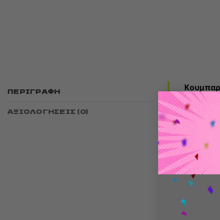
Κουμπαρά
ΠΕΡΙΓΡΑΦΉ
Offici
ΑΞΙΟΛΟΓΉΣΕΙΣ (0)
Υλικό:
Ύψος:
Ιδανικό γ
Φανατι
Άτομα