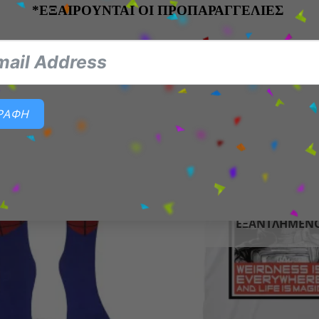
σμηση δωματίου με αντικείμενα One Piece
*ΕΞΑΙΡΟΥΝΤΑΙ ΟΙ ΠΡΟΠΑΡΑΓΓΕΛΙΕΣ
ΓΡΑΦΗ
-31%
Add to
wishlist
ΕΞΑΝΤΛΗΜΈΝ