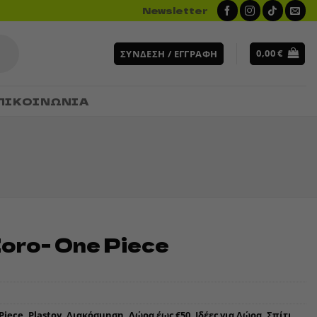
Newsletter
0,00
€
ΣΎΝΔΕΣΗ / ΕΓΓΡΑΦΉ
ΠΙΚΟΙΝΩΝΙΑ
oro- One Piece
Piece
,
Plastoy
,
Διακόσμηση
,
Δώρα έως €50
,
Ιδέες για Δώρα
,
Σπίτι,