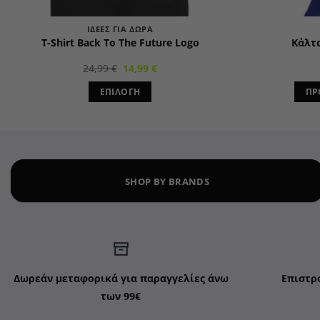
ΙΔΈΕΣ ΓΙΑ ΔΏΡΑ
T-Shirt Back To The Future Logo
Κάλτσ
Original
Η
24,99
€
14,99
€
price
τρέχουσα
was:
τιμή
ΕΠΙΛΟΓΉ
ΠΡ
24,99 €.
είναι:
14,99 €.
Αυτό
το
προϊόν
έχει
πολλαπλές
SHOP BY BRANDS
παραλλαγές.
Οι
επιλογές
μπορούν
να
επιλεγούν
Δωρεάν μεταφορικά για παραγγελίες άνω
Επιστρ
στη
των 99€
σελίδα