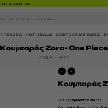
ΡΑΓΓΕΛΙΕΣ- 2421314163
ΓΓΕΛΊΕΣ
HOT DEALS
ΣΧΕΤΙΚΆ ΜΕ ΕΜΆΣ
Ε
Κουμπαράς Zoro- One Piece
ΑΡΧΙΚΉ
»
SHOP
Κουμπαράς Z
ADD TO
WISHLIST
Κωδικός προϊόντος:
HM-147
Κατηγορίες:
Kουμπαράδες
,
One 