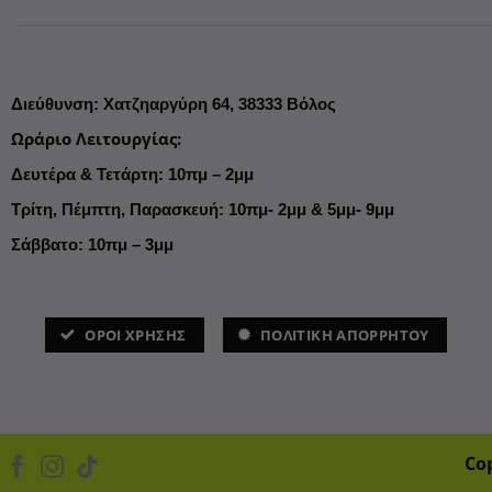
του
προϊόντος
Διεύθυνση
:
Χατζηαργύρη 64,
38333 Βόλος
Ωράριο Λειτουργίας
:
Δευτέρα & Τετάρτη: 10πμ – 2μμ
Τρίτη, Πέμπτη, Παρασκευή: 10πμ- 2μμ & 5μμ- 9μμ
Σάββατο: 10πμ – 3μμ
ΌΡΟΙ ΧΡΗΣΗΣ
ΠΟΛΙΤΙΚΗ ΑΠΟΡΡΗΤΟΥ
Co