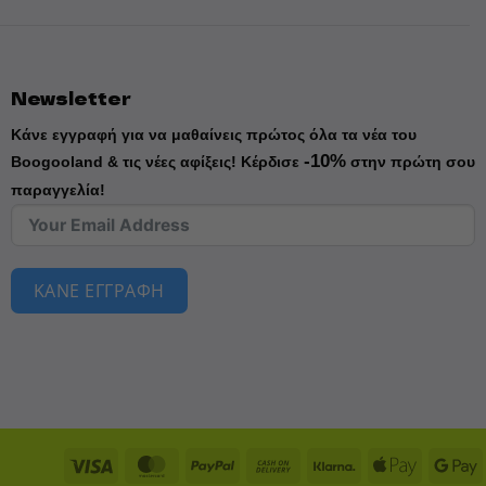
τος
Newsletter
Κάνε εγγραφή για να μαθαίνεις πρώτος όλα τα νέα του
-10%
Boogooland & τις νέες αφίξεις!
Κέρδισε
στην πρώτη σου
παραγγελία!
ΚΑΝΕ ΕΓΓΡΑΦΗ
Visa
MasterCard
PayPal
Cash
Klarna
Apple