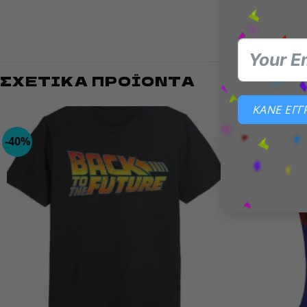
Διακό
ΣΧΕΤΙΚΆ ΠΡΟΪΌΝΤΑ
ΚΑΝΕ ΕΓ
-40%
Add to
wishlist