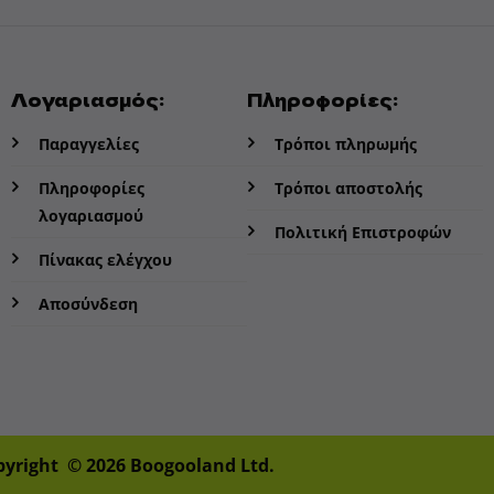
του
προϊόν
Λογαριασμός:
Πληροφορίες:
Παραγγελίες
Τρόποι πληρωμής
Πληροφορίες
Τρόποι αποστολής
λογαριασμού
Πολιτική Επιστροφών
Πίνακας ελέγχου
Αποσύνδεση
pyright © 2026 Boogooland Ltd.