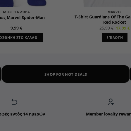
ΙΔΈΕΣ ΓΙΑ ΔΏΡΑ
MARVEL
T-Shirt Guardians Of The Gal
ες Marvel Spider-Man
Red Rocket
Origina
9,99
€
25,99
€
17,99
€
price
was:
ΟΣΘΉΚΗ ΣΤΟ ΚΑΛΆΘΙ
ΕΠΙΛΟΓΉ
25,99 €.
Αυτό
το
προϊόν
έχει
πολλαπ
SHOP FOR HOT DEALS
παραλλ
Οι
επιλογέ
μπορού
να
επιλεγ
οφές εντός 14 ημερών
Member loyalty rewar
στη
σελίδα