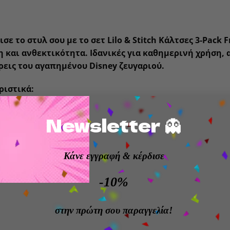
σε το στυλ σου με το σετ
Lilo & Stitch Κάλτσες 3-Pack F
η και ανθεκτικότητα. Ιδανικές για καθημερινή χρήση, 
ρεις του αγαπημένου Disney ζευγαριού.
ριστικά:
α αδειοδοτημένο προϊόν Lilo & Stitch
Newsletter 👻
: 77% βαμβάκι, 22% πολυεστέρας, 1% ελαστάνη
Κάνε εγγραφή
& κέρδισε
ς EU: 35-38
-10%
 εφαρμογή με ελαστικότητα για τέλεια προσαρμογή
ές για casual και αθλητική χρήση
στην πρώτη σου παραγγελία!