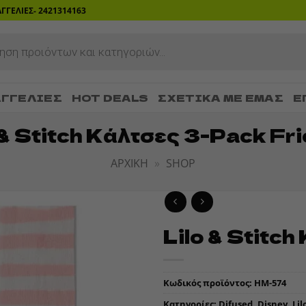
ΡΑΓΓΕΛΙΕΣ- 2421314163
ΓΓΕΛΊΕΣ
HOT DEALS
ΣΧΕΤΙΚΆ ΜΕ ΕΜΆΣ
Ε
 & Stitch Κάλτσες 3-Pack Fr
ΑΡΧΙΚΉ
»
SHOP
Lilo & Stitc
ADD TO
WISHLIST
Κωδικός προϊόντος:
HM-574
Κατηγορίες:
Difused
,
Disney
,
Lil