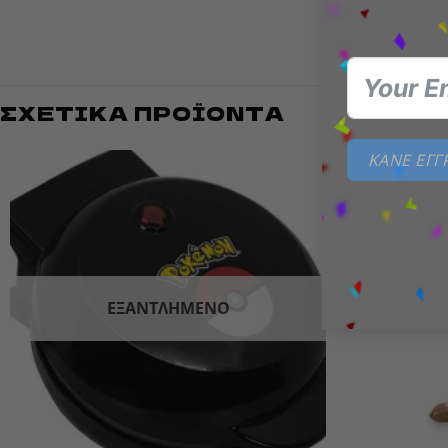
Πρόσθεσε
ΣΧΕΤΙΚΆ ΠΡΟΪΌΝΤΑ
ΚΑΝΕ ΕΓ
Add to
wishlist
ΕΞΑΝΤΛΗΜΈΝΟ