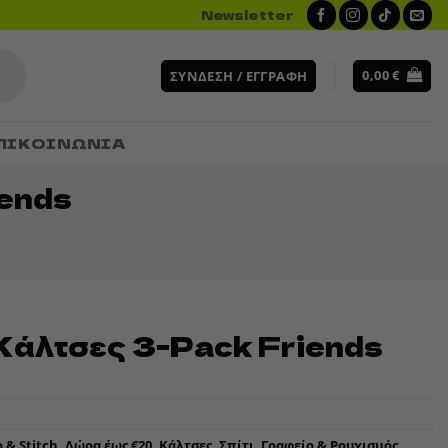
Newsletter
0,00
€
ΣΎΝΔΕΣΗ / ΕΓΓΡΑΦΉ
ΠΙΚΟΙΝΩΝΙΑ
iends
h Κάλτσες 3-Pack Friends
o & Stitch
,
Δώρα έως €20
,
Κάλτσες
,
Σπίτι, Γραφείο & Ρουχισμός