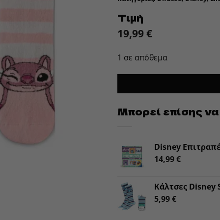
Τιμή
19,99
€
1 σε απόθεμα
Μπορεί επίσης να
Disney Επιτραπέ
14,99
€
Κάλτσες Disney S
5,99
€