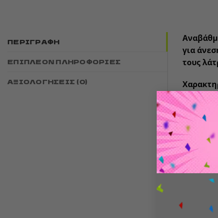
Αναβάθμι
ΠΕΡΙΓΡΑΦΉ
για άνεσ
ΕΠΙΠΛΈΟΝ ΠΛΗΡΟΦΟΡΊΕΣ
τους λάτ
ΑΞΙΟΛΟΓΉΣΕΙΣ (0)
Χαρακτη
Επίσημ
Υλικό
Μέγεθο
Άνετη
Ιδανικ