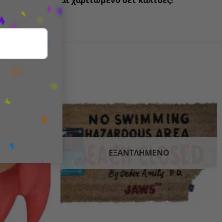
 το πρακτικό και χαριτωμένο σετ κάλτσες!
Add to
Add to
wishlist
wishlist
ΕΞΑΝΤΛΗΜΈΝΟ