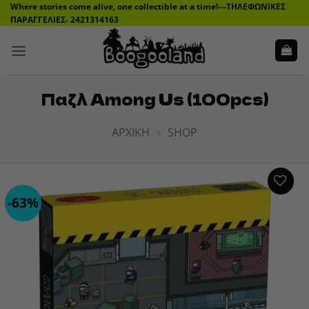
Μετάβαση
Where stories come alive, one collectible at a time!---ΤΗΛΕΦΩΝΙΚΕΣ
ΠΑΡΑΓΓΕΛΙΕΣ- 2421314163
στο
περιεχόμενο
Παζλ Among Us (100pcs)
ΑΡΧΙΚΉ
»
SHOP
-63%
ADD TO
WISHLIST