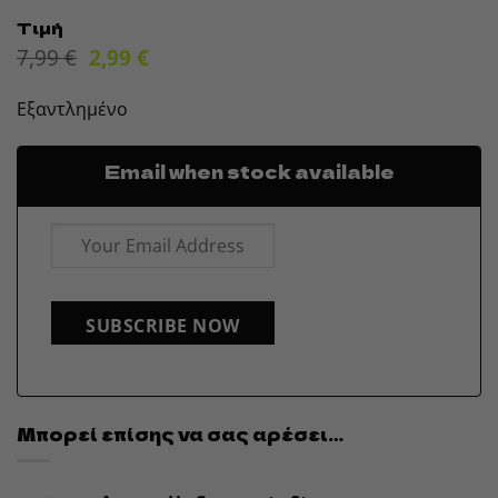
Τιμή
Original
Η
7,99
€
2,99
€
price
τρέχουσα
was:
τιμή
Εξαντλημένο
7,99 €.
είναι:
2,99 €.
Email when stock available
SUBSCRIBE NOW
Μπορεί επίσης να σας αρέσει…