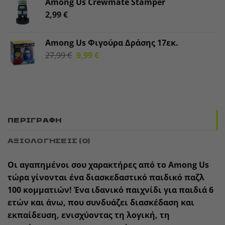
Among Us Crewmate Stamper
2,99
€
Among Us Φιγούρα Δράσης 17εκ.
Original
Η
27,99
€
9,99
€
price
τρέχουσα
was:
τιμή
27,99 €.
είναι:
9,99 €.
ΠΕΡΙΓΡΑΦΉ
ΑΞΙΟΛΟΓΉΣΕΙΣ (0)
Οι αγαπημένοι σου χαρακτήρες από το
Among Us
τώρα γίνονται ένα διασκεδαστικό
παιδικό παζλ
100 κομματιών
! Ένα ιδανικό παιχνίδι για παιδιά
6
ετών και άνω
, που συνδυάζει διασκέδαση και
εκπαίδευση, ενισχύοντας τη λογική, τη