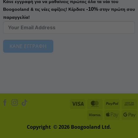
Κάνε εγγραφή για να μαθαίνεις πρώτος όλα τα νέα του
-10%
Boogooland & τις νέες αφίξεις!
Κέρδισε
στην πρώτη σου
παραγγελία!
ΚΑΝΕ ΕΓΓΡΑΦΗ
Visa
MasterCard
PayPal
Klarna
Apple
D
Pay
Copyright © 2026 Boogooland Ltd.