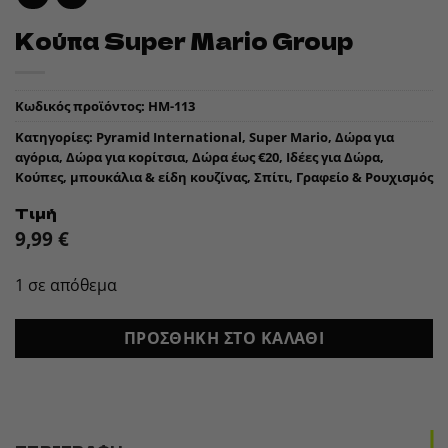
Κούπα Super Mario Group
Κωδικός προϊόντος:
HM-113
Κατηγορίες:
Pyramid International
,
Super Mario
,
Δώρα για
αγόρια
,
Δώρα για κορίτσια
,
Δώρα έως €20
,
Ιδέες για Δώρα
,
Κούπες, μπουκάλια & είδη κουζίνας
,
Σπίτι, Γραφείο & Ρουχισμός
Τιμή
9,99
€
1 σε απόθεμα
ΠΡΟΣΘΉΚΗ ΣΤΟ ΚΑΛΆΘΙ