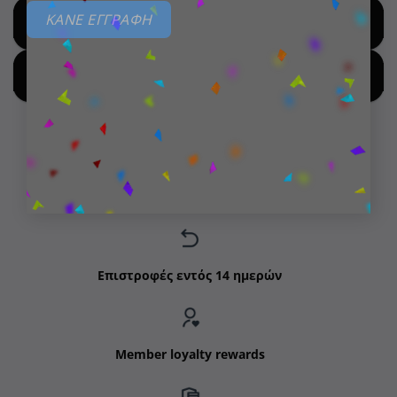
ΚΑΝΕ ΕΓΓΡΑΦΗ
SHOP FOR HOT DEALS
SHOP BY NEW ARRIVALS
Δωρεάν μεταφορικά για παραγγελίες άνω των 99€
Επιστροφές εντός 14 ημερών
Member loyalty rewards