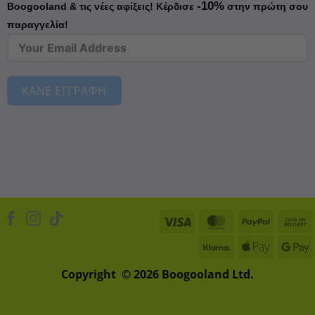
-10%
Boogooland & τις νέες αφίξεις!
Κέρδισε
στην πρώτη σου
παραγγελία!
ΚΑΝΕ ΕΓΓΡΑΦΗ
Visa
MasterCard
PayPal
Klarna
Apple
D
Pay
Copyright © 2026 Boogooland Ltd.