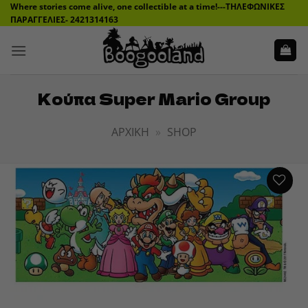
Μετάβαση
Where stories come alive, one collectible at a time!---ΤΗΛΕΦΩΝΙΚΕΣ
ΠΑΡΑΓΓΕΛΙΕΣ- 2421314163
στο
περιεχόμενο
Κούπα Super Mario Group
ΑΡΧΙΚΉ
»
SHOP
ADD TO
WISHLIST