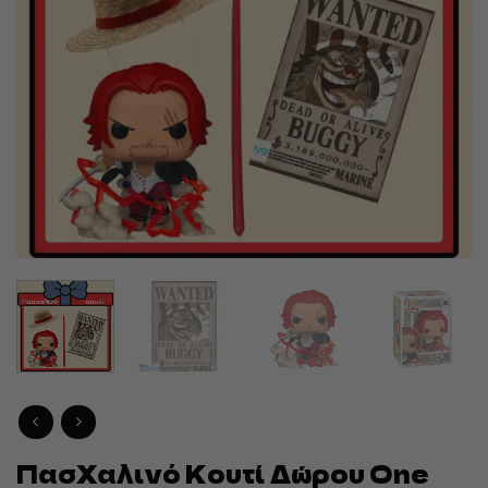
Πασχαλινό Κουτί Δώρου One