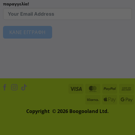
παραγγελία!
ΚΑΝΕ ΕΓΓΡΑΦΗ
Visa
MasterCard
PayPal
Klarna
Apple
D
Pay
Copyright © 2026 Boogooland Ltd.