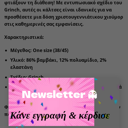
φτιάξουν τη διάθεση! Με εντυπωσιακό σχέδιο του
Grinch, αυτές οι κάλτσες είναι ιδανικές για να
προσθέσετε μια δόση χριστουγεννιάτικου χιούμορ
στις καθημερινές σας εμφανίσεις.
Χαρακτηριστικά:
Μέγεθος: One size (38/45)
Υλικό: 86% βαμβάκι, 12% πολυαμίδιο, 2%
ελαστάνη
Σχέδιο: Grinch
×
Κατασκευασμένες από υψηλής ποιότητας υλικά
Newsletter 👻
για μέγιστη άνεση.
Φορέστε τις και αφήστε τον Grinch να κλέψει την
Κάνε εγγραφή
& κέρδισε
παράσταση!