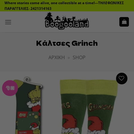
Μετάβαση
Where stories come alive, one collectible at a time!---ΤΗΛΕΦΩΝΙΚΕΣ
ΠΑΡΑΓΓΕΛΙΕΣ- 2421314163
στο
περιεχόμενο
Κάλτσες Grinch
ΑΡΧΙΚΉ
»
SHOP
🎅🏼
ADD TO
WISHLIST