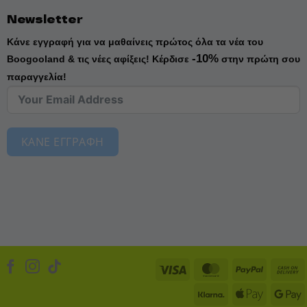
Newsletter
Κάνε εγγραφή για να μαθαίνεις πρώτος όλα τα νέα του
-10%
Boogooland & τις νέες αφίξεις!
Κέρδισε
στην πρώτη σου
παραγγελία!
ΚΑΝΕ ΕΓΓΡΑΦΗ
Visa
MasterCard
PayPal
Klarna
Apple
D