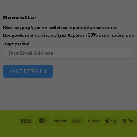
Newsletter
Κάνε εγγραφή για να μαθαίνεις πρώτος όλα τα νέα του
-10%
Boogooland & τις νέες αφίξεις!
Κέρδισε
στην πρώτη σου
παραγγελία!
ΚΑΝΕ ΕΓΓΡΑΦΗ
Visa
MasterCard
PayPal
Cash
Klarna
Apple
On
Pay
Delivery