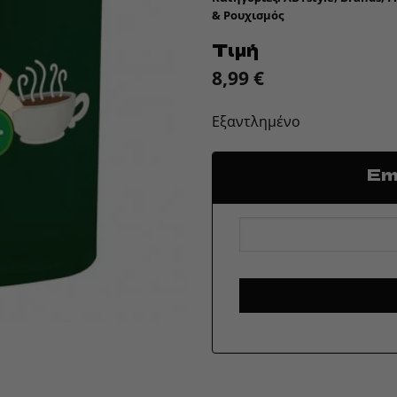
& Ρουχισμός
Τιμή
8,99
€
Εξαντλημένο
Ema