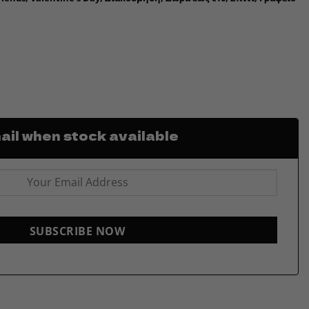
il when stock available
SUBSCRIBE NOW