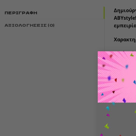
Δημιούργ
ΠΕΡΙΓΡΑΦΉ
ABYstyle
ΑΞΙΟΛΟΓΉΣΕΙΣ (0)
εμπειρία
Χαρακτη
Υλικό
Κερί 
Χρόνο
Διαστά
Ιδανι
Συσκευ
Αυτό το 
προσθέσο