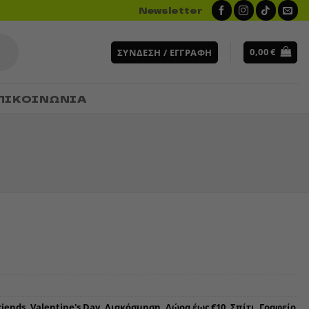
Newsletter
0,00
€
ΣΎΝΔΕΣΗ / ΕΓΓΡΑΦΉ
ΠΙΚΟΙΝΩΝΙΑ
riends
,
Valentine's Day
,
Διακόσμηση
,
Δώρα έως €10
,
Σπίτι, Γραφείο