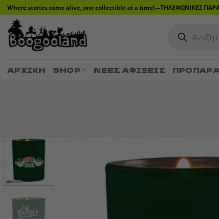
Μετάβαση
Where stories come alive, one collectible at a time!---ΤΗΛΕΦΩΝΙΚΕΣ ΠΑ
στο
Products
περιεχόμενο
search
ΑΡΧΙΚΉ
SHOP
ΝΈΕΣ ΑΦΊΞΕΙΣ
ΠΡΟΠΑΡΑ