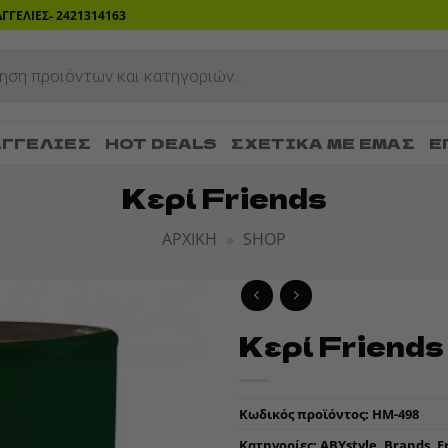
ΡΑΓΓΕΛΙΕΣ- 2421314163
ΓΓΕΛΊΕΣ
HOT DEALS
ΣΧΕΤΙΚΆ ΜΕ ΕΜΆΣ
Ε
Κερί Friends
ΑΡΧΙΚΉ
»
SHOP
Κερί Friends
ADD TO
WISHLIST
Κωδικός προϊόντος:
HM-498
Κατηγορίες:
ABYstyle
,
Brands
,
F