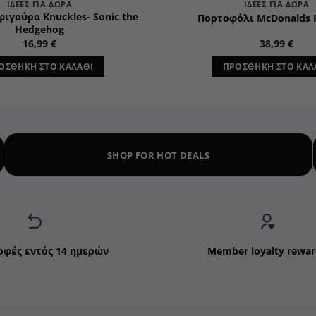
ΙΔΈΕΣ ΓΙΑ ΔΏΡΑ
ΙΔΈΕΣ ΓΙΑ ΔΏΡΑ
 φιγούρα Knuckles- Sonic the
Πορτοφόλι McDonalds F
Hedgehog
16,99
€
38,99
€
ΟΣΘΉΚΗ ΣΤΟ ΚΑΛΆΘΙ
ΠΡΟΣΘΉΚΗ ΣΤΟ ΚΑΛ
SHOP FOR HOT DEALS
οφές εντός 14 ημερών
Member loyalty rewar