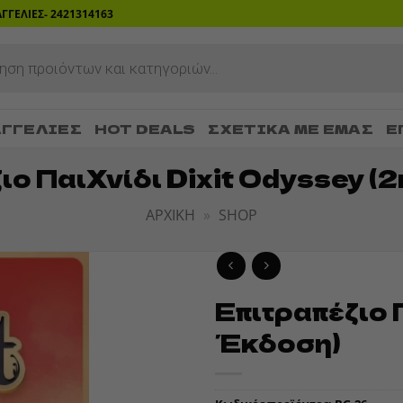
ΡΑΓΓΕΛΙΕΣ- 2421314163
ΓΓΕΛΊΕΣ
HOT DEALS
ΣΧΕΤΙΚΆ ΜΕ ΕΜΆΣ
Ε
ιο Παιχνίδι Dixit Odyssey (
ΑΡΧΙΚΉ
»
SHOP
Επιτραπέζιο 
ADD TO
Έκδοση)
WISHLIST