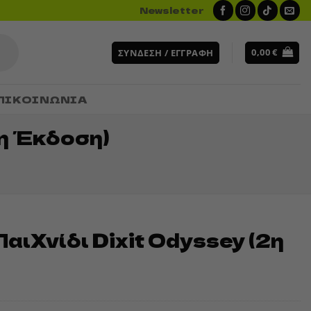
Newsletter
0,00
€
ΣΎΝΔΕΣΗ / ΕΓΓΡΑΦΉ
ΠΙΚΟΙΝΩΝΙΑ
2η Έκδοση)
Παιχνίδι Dixit Odyssey (2η