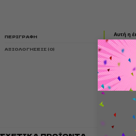
Αυτή η έ
ΠΕΡΙΓΡΑΦΉ
και 12 π
ΑΞΙΟΛΟΓΉΣΕΙΣ (0)
Περιεχόμ
ταμπλό,
Παίχτε
Ηλικία
Διάρκε
ΣΧΕΤΙΚΆ ΠΡΟΪΌΝΤΑ