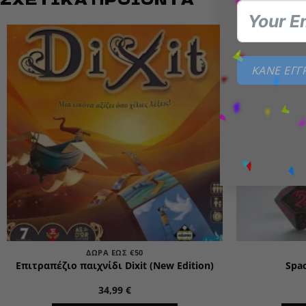
Add to
ΚΑΝΕ ΕΓ
wishlist
ΔΏΡΑ ΈΩΣ €50
Επιτραπέζιο παιχνίδι Dixit (New Edition)
Spac
34,99
€