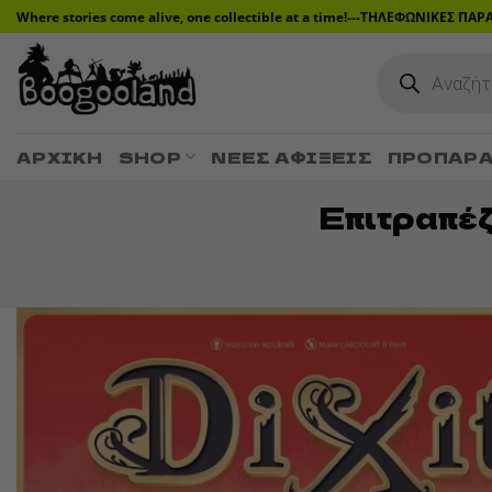
Μετάβαση
Where stories come alive, one collectible at a time!---ΤΗΛΕΦΩΝΙΚΕΣ ΠΑ
στο
Products
περιεχόμενο
search
ΑΡΧΙΚΉ
SHOP
ΝΈΕΣ ΑΦΊΞΕΙΣ
ΠΡΟΠΑΡΑ
Επιτραπέζ