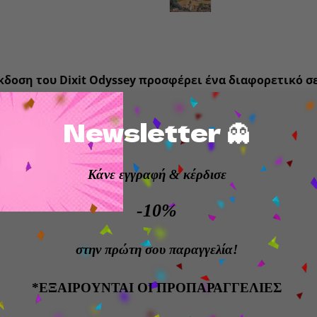
κδοση του Dixit Odyssey προσφέρει ένα διαφορετικό σ
αίκτες. Μπορείς να το παίξεις αυτόνομα, ή μαζί με το Di
Newsletter 👻
ενα: 84 κάρτες Dixit, 2×12 δίσκοι ψηφοφορίας, 12 ξύλι
 κανόνες
Κάνε εγγραφή
& κέρδισε
ς: 3-12
-10%
: 8+
ια παιχνιδιού: 30′
στην πρώτη σου παραγγελία!
*ΕΞΑΙΡΟΥΝΤΑΙ ΟΙ ΠΡΟΠΑΡΑΓΓΕΛΙΕΣ