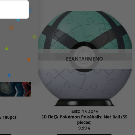
Add to
Add to
wishlist
wishlist
ΕΞΑΝΤΛΗΜΈΝΟ
ΙΔΈΕΣ ΓΙΑ ΔΏΡΑ
3D Παζλ Pokémon Pokéballs: Net Ball (55
 180pcs
pieces)
9,99
€