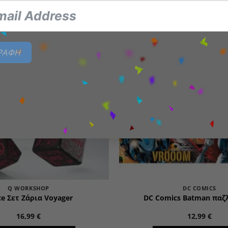
Add to
ΓΡΑΦΗ
wishlist
Q WORKSHOP
DC COMICS
e Σετ Ζάρια Voyager
DC Comics Batman παζλ
16,99
€
12,99
€