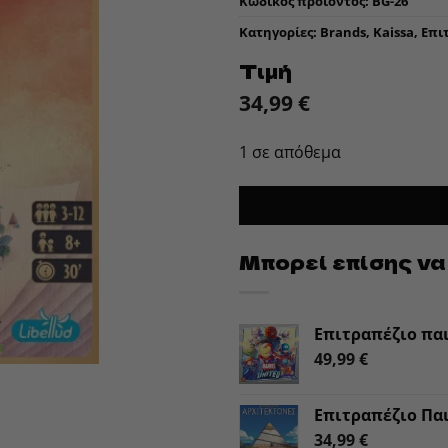
Κωδικός προϊόντος:
BG-26
Κατηγορίες:
Brands
,
Kaissa
,
Επι
Τιμή
34,99
€
1 σε απόθεμα
Μπορεί επίσης να
Επιτραπέζιο παι
49,99
€
Επιτραπέζιο Παι
34,99
€