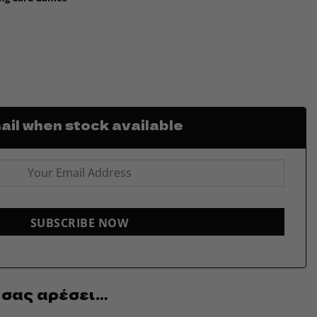
il when stock available
SUBSCRIBE NOW
 σας αρέσει…