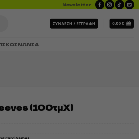
Newsletter
0,00
€
ΣΎΝΔΕΣΗ / ΕΓΓΡΑΦΉ
ΠΙΚΟΙΝΩΝΙΑ
eeves (100τμχ)
ing Card Games