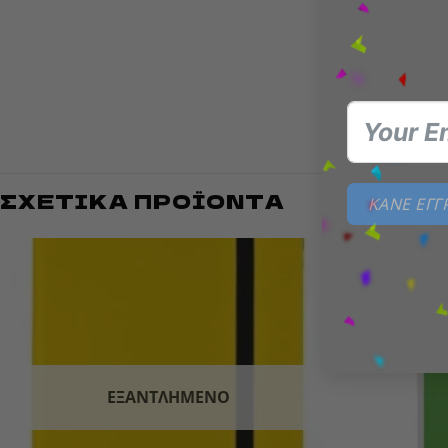
✅ Ιδαν
Ιδανικές 
55pt έως
ΣΧΕΤΙΚΆ ΠΡΟΪΌΝΤΑ
ΚΑΝΕ ΕΓ
Add to
wishlist
ΕΞΑΝΤΛΗΜΈΝΟ