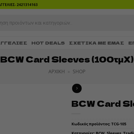
ΡΑΓΓΕΛΙΕΣ- 2421314163
ΓΓΕΛΊΕΣ
HOT DEALS
ΣΧΕΤΙΚΆ ΜΕ ΕΜΆΣ
Ε
BCW Card Sleeves (100τμχ)
ΑΡΧΙΚΉ
»
SHOP
BCW Card Sl
ADD TO
WISHLIST
Κωδικός προϊόντος:
TCG-105
Κατηγορίες:
BCW
,
Sleeves
,
Trad