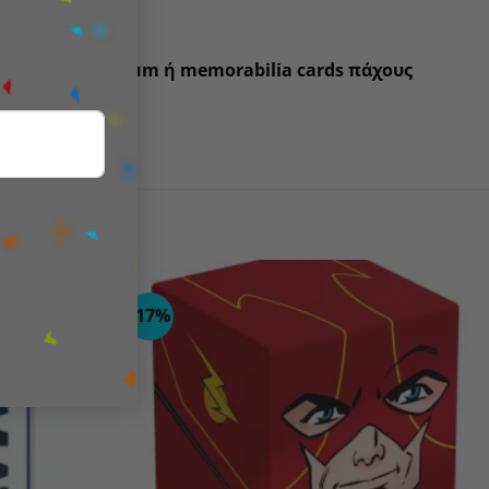
εσδήποτε premium ή memorabilia cards πάχους
-17%
Add to
Add to
wishlist
wishlist