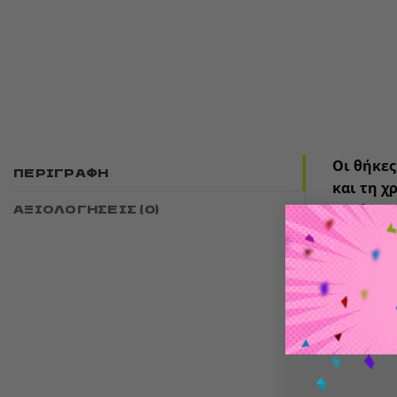
Οι θήκες
ΠΕΡΙΓΡΑΦΉ
και τη χ
ΑΞΙΟΛΟΓΉΣΕΙΣ (0)
κατάστα
Χαρακτη
🃏 Προ
📁 Κατ
📦 100