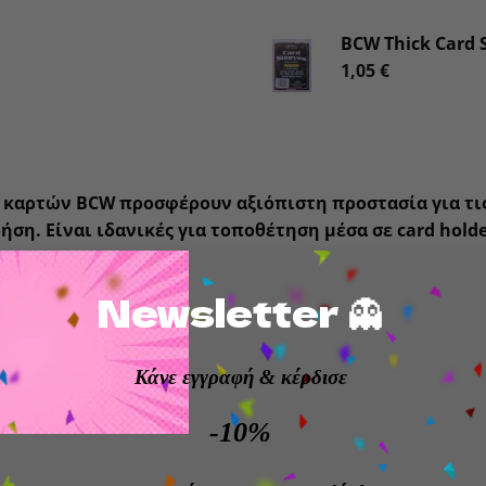
BCW Thick Card S
1,05
€
 καρτών BCW προσφέρουν αξιόπιστη προστασία για τι
ρήση. Είναι ιδανικές για τοποθέτηση μέσα σε card hold
ση.
Newsletter 👻
ριστικά
στατεύουν από φθορές, γρατζουνιές και δαχτυλιές
Κάνε εγγραφή
& κέρδισε
άλληλες για χρήση σε holders κάρτας
-10%
 θήκες ανά πακέτο