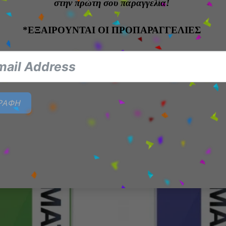
στην πρώτη σου παραγγελία!
ικές για trading cards και συλλογές.
*ΕΞΑΙΡΟΥΝΤΑΙ ΟΙ ΠΡΟΠΑΡΑΓΓΕΛΙΕΣ
για sports cards της
Panini
,
Topps
, καθώς και για οποι
 240pt
.
ΓΡΑΦΗ
Add to
wishlist