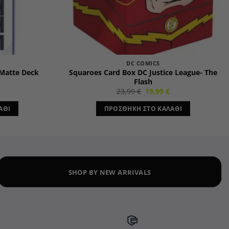
DC COMICS
 Matte Deck
Squaroes Card Box DC Justice League- The
Flash
Original
Η
23,99
€
19,99
€
price
τρέχουσα
was:
τιμή
ΆΘΙ
ΠΡΟΣΘΉΚΗ ΣΤΟ ΚΑΛΆΘΙ
23,99 €.
είναι:
19,99 €.
SHOP BY NEW ARRIVALS