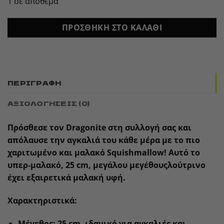
1 σε απόθεμα
34,99 €.
είναι:
27,99 €.
ΠΡΟΣΘΉΚΗ ΣΤΟ ΚΑΛΆΘΙ
ΠΕΡΙΓΡΑΦΉ
ΑΞΙΟΛΟΓΉΣΕΙΣ (0)
Πρόσθεσε τον Dragonite στη συλλογή σας και
απόλαυσε την αγκαλιά του κάθε μέρα με το πιο
χαριτωμένο και μαλακό Squishmallow! Αυτό το
υπερ-μαλακό, 25 cm, μεγάλου μεγέθουςλούτρινο
έχει εξαιρετικά μαλακή υφή.
Χαρακτηριστικά:
Μέγεθος: 25 cm, ιδανικό για αγκαλιές και