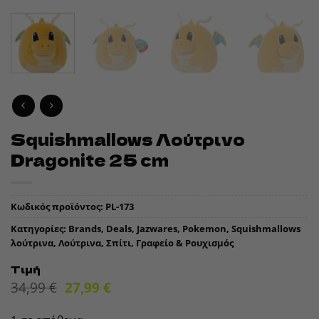
Squishmallows Λούτρινο
Dragonite 25 cm
Κωδικός προϊόντος:
PL-173
Κατηγορίες:
Brands
,
Deals
,
Jazwares
,
Pokemon
,
Squishmallows
λούτρινα
,
Λούτρινα
,
Σπίτι, Γραφείο & Ρουχισμός
Τιμή
Original
Η
34,99
€
27,99
€
price
τρέχουσα
was:
τιμή