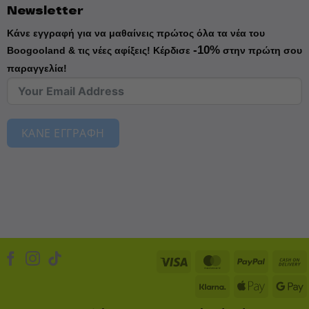
Newsletter
Κάνε εγγραφή για να μαθαίνεις πρώτος όλα τα νέα του
-10%
Boogooland & τις νέες αφίξεις!
Κέρδισε
στην πρώτη σου
παραγγελία!
ΚΑΝΕ ΕΓΓΡΑΦΗ
Visa
MasterCard
PayPal
Klarna
Apple
D
Pay