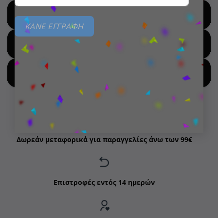
SHOP BY BRANDS
ΚΑΝΕ ΕΓΓΡΑΦΗ
SHOP FOR HOT DEALS
SHOP BY NEW ARRIVALS
Δωρεάν μεταφορικά για παραγγελίες άνω των 99€
Επιστροφές εντός 14 ημερών