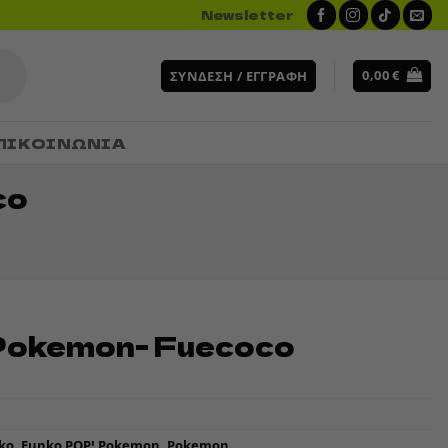
Newsletter
0,00
€
ΣΎΝΔΕΣΗ / ΕΓΓΡΑΦΉ
ΠΙΚΟΙΝΩΝΙΑ
co
Pokemon- Fuecoco
ko
,
Funko POP! Pokemon
,
Pokemon