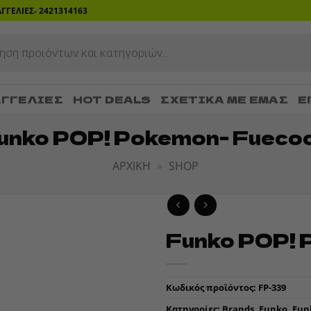
ΡΑΓΓΕΛΙΕΣ- 2421314163
ΓΓΕΛΊΕΣ
HOT DEALS
ΣΧΕΤΙΚΆ ΜΕ ΕΜΆΣ
Ε
unko POP! Pokemon- Fueco
ΑΡΧΙΚΉ
»
SHOP
Funko POP! 
ADD TO
WISHLIST
Κωδικός προϊόντος:
FP-339
Κατηγορίες:
Brands
,
Funko
,
Fun