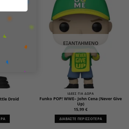
Add to
Add to
wishlist
wishlist
Ο
ΕΞΑΝΤΛΗΜΈΝΟ
ΙΔΈΕΣ ΓΙΑ ΔΏΡΑ
Funko POP! WWE– John Cena (Never Give
ttle Droid
Up)
15,99
€
ΕΡΑ
ΔΙΑΒΆΣΤΕ ΠΕΡΙΣΣΌΤΕΡΑ