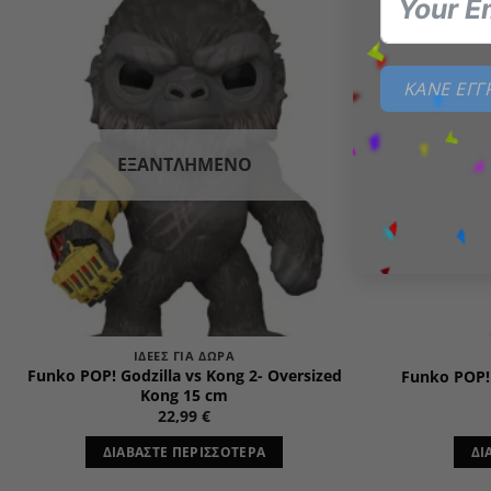
Add to
wishlist
ΚΑΝΕ ΕΓ
ΕΞΑΝΤΛΗΜΈΝΟ
ΙΔΈΕΣ ΓΙΑ ΔΏΡΑ
Funko POP! Godzilla vs Kong 2- Oversized
Funko POP!
Kong 15 cm
22,99
€
ΔΙΑΒΆΣΤΕ ΠΕΡΙΣΣΌΤΕΡΑ
ΔΙ