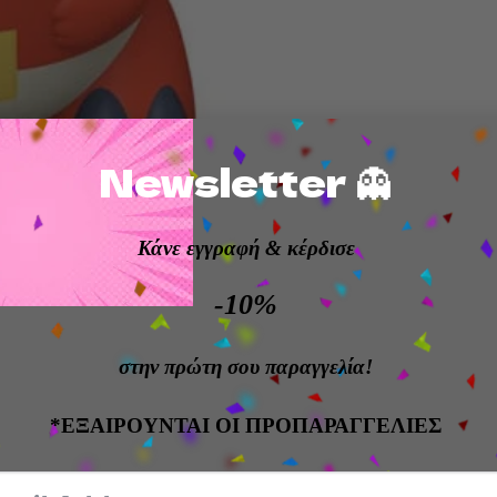
Newsletter 👻
Κάνε εγγραφή
& κέρδισε
! Pokemon- Fuecoco- From Funko’s popular ‘POP!’ series 
-10%
9 cm tall and comes in a window box packaging.
στην πρώτη σου παραγγελία!
*ΕΞΑΙΡΟΥΝΤΑΙ ΟΙ ΠΡΟΠΑΡΑΓΓΕΛΙΕΣ