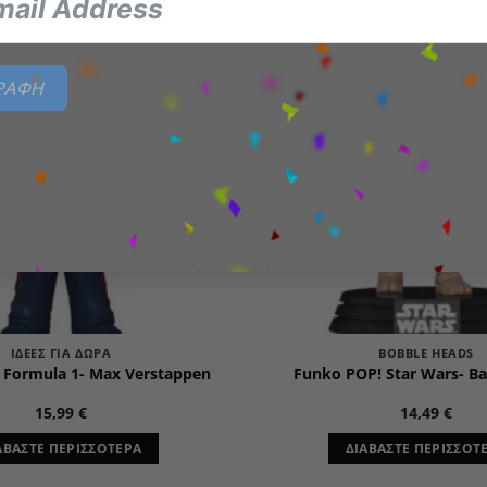
Add to
wishlist
ΓΡΑΦΗ
ΕΞΑΝΤΛΗΜΈΝΟ
ΕΞΑΝΤΛΗΜΈΝ
ΙΔΈΕΣ ΓΙΑ ΔΏΡΑ
BOBBLE HEADS
 Formula 1- Max Verstappen
Funko POP! Star Wars- Ba
15,99
€
14,49
€
ΑΒΆΣΤΕ ΠΕΡΙΣΣΌΤΕΡΑ
ΔΙΑΒΆΣΤΕ ΠΕΡΙΣΣΌΤ