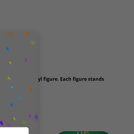
×
comes this vinyl figure. Each figure stands