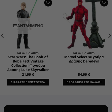
Add to
Add to
wishlist
wishlist
ΕΞΑΝΤΛΗΜΈΝΟ
ΙΔΈΕΣ ΓΙΑ ΔΏΡΑ
ΙΔΈΕΣ ΓΙΑ ΔΏΡΑ
Star Wars: The Book of
Marvel Select Φιγούρα
Boba Fett Vintage
Δράσης Daredevil
Collection Φιγούρα
Δράσης Luke Skywalker
21,99
€
54,99
€
σα
ΔΙΑΒΆΣΤΕ ΠΕΡΙΣΣΌΤΕΡΑ
ΠΡΟΣΘΉΚΗ ΣΤΟ ΚΑΛΆΘΙ
€.