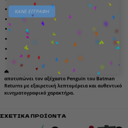
Υφασμάτινο παλτό
ΚΑΝΕ ΕΓΓΡΑΦΗ
Καπέλο
Μονόκλ
Τσιγάρο με επιστόμιο
Μίνι αφίσα «Cobblepot for Mayor»
Μισοφαγωμένο ψάρι
🦇
Μια εντυπωσιακή συλλεκτική φιγούρα που
αποτυπώνει τον αξέχαστο Penguin του Batman
Returns με εξαιρετική λεπτομέρεια και αυθεντικό
κινηματογραφικό χαρακτήρα.
ΣΧΕΤΙΚΆ ΠΡΟΪΌΝΤΑ