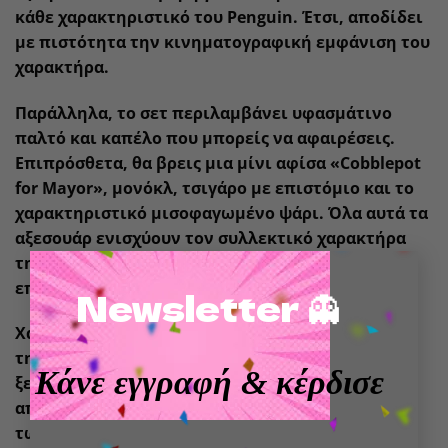
κάθε χαρακτηριστικό του Penguin. Έτσι, αποδίδει
με πιστότητα την κινηματογραφική εμφάνιση του
χαρακτήρα.
Παράλληλα, το σετ περιλαμβάνει υφασμάτινο
παλτό και καπέλο που μπορείς να αφαιρέσεις.
Επιπρόσθετα, θα βρεις μια μίνι αφίσα «Cobblepot
for Mayor», μονόκλ, τσιγάρο με επιστόμιο και το
χαρακτηριστικό μισοφαγωμένο ψάρι. Όλα αυτά τα
αξεσουάρ ενισχύουν τον συλλεκτικό χαρακτήρα
×
της φιγούρας και προσφέρουν περισσότερες
επιλογές έκθεσης.
Newsletter 👻
Χάρη στην εξαιρετική ποιότητα κατασκευής και
την προσοχή στη λεπτομέρεια, η φιγούρα
Κάνε εγγραφή
& κέρδισε
ξεχωρίζει σε κάθε συλλογή Batman. Γι’ αυτό
αποτελεί ιδανική επιλογή για συλλέκτες, φίλους
των ταινιών της DC και θαυμαστές του Danny