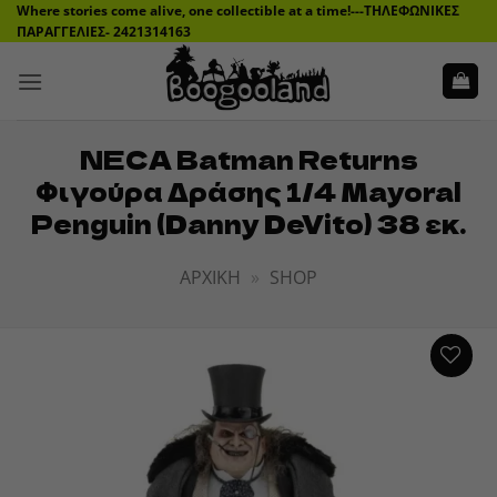
Μετάβαση
Where stories come alive, one collectible at a time!---ΤΗΛΕΦΩΝΙΚΕΣ
ΠΑΡΑΓΓΕΛΙΕΣ- 2421314163
στο
περιεχόμενο
NECA Batman Returns
Φιγούρα Δράσης 1/4 Mayoral
Penguin (Danny DeVito) 38 εκ.
ΑΡΧΙΚΉ
»
SHOP
ADD TO
WISHLIST