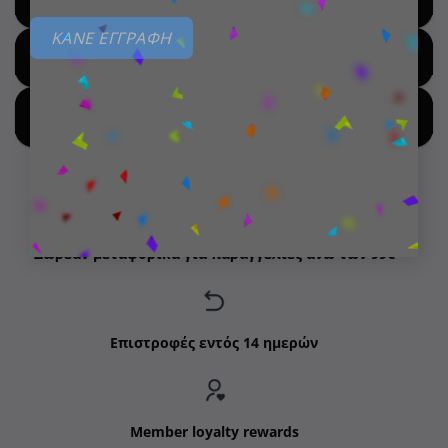
ΚΑΝΕ ΕΓΓΡΑΦΗ
SHOP FOR HOT DEALS
SHOP BY NEW ARRIVALS
Δωρεάν μεταφορικά για παραγγελίες άνω των 99€
Επιστροφές εντός 14 ημερών
Member loyalty rewards