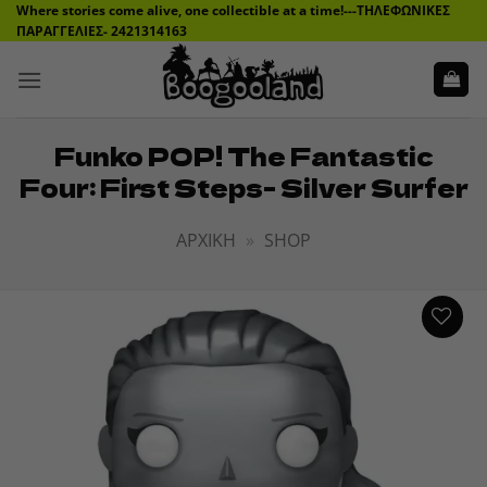
Μετάβαση
Where stories come alive, one collectible at a time!---ΤΗΛΕΦΩΝΙΚΕΣ
ΠΑΡΑΓΓΕΛΙΕΣ- 2421314163
στο
περιεχόμενο
Funko POP! The Fantastic
Four: First Steps- Silver Surfer
ΑΡΧΙΚΉ
»
SHOP
ADD TO
WISHLIST