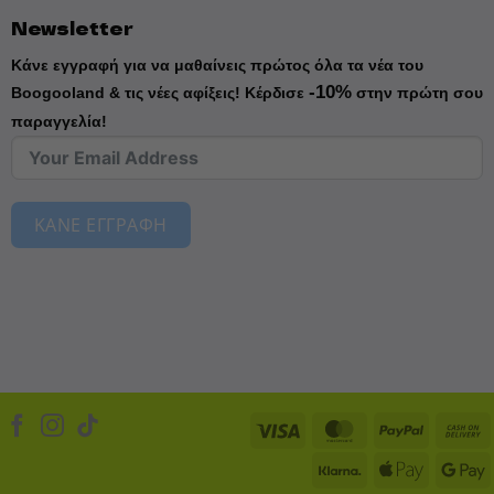
Newsletter
Κάνε εγγραφή για να μαθαίνεις πρώτος όλα τα νέα του
-10%
Boogooland & τις νέες αφίξεις!
Κέρδισε
στην πρώτη σου
παραγγελία!
ΚΑΝΕ ΕΓΓΡΑΦΗ
Visa
MasterCard
PayPal
Klarna
Apple
D