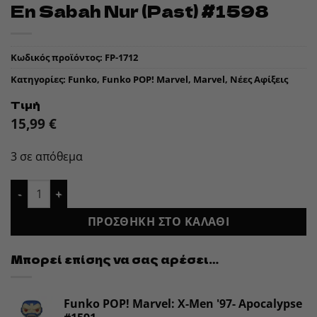
En Sabah Nur (Past) #1598
Κωδικός προϊόντος:
FP-1712
Κατηγορίες:
Funko
,
Funko POP! Marvel
,
Marvel
,
Νέες Αφίξεις
Τιμή
15,99
€
3 σε απόθεμα
Funko POP! Marvel: X-Men '97- En Sabah Nur (Past) #1598 πο
ΠΡΟΣΘΉΚΗ ΣΤΟ ΚΑΛΆΘΙ
Μπορεί επίσης να σας αρέσει…
Funko POP! Marvel: X-Men '97- Apocalypse