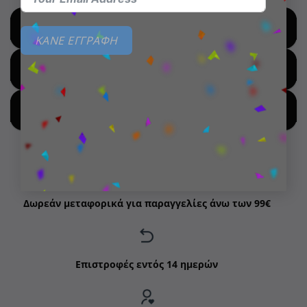
SHOP BY BRANDS
ΚΑΝΕ ΕΓΓΡΑΦΗ
SHOP FOR HOT DEALS
SHOP BY NEW ARRIVALS
Δωρεάν μεταφορικά για παραγγελίες άνω των 99€
Επιστροφές εντός 14 ημερών