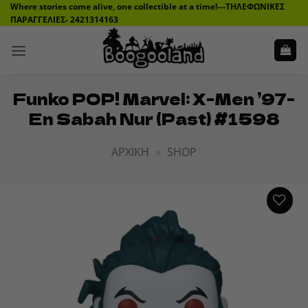
Μετάβαση
Where stories come alive, one collectible at a time!---ΤΗΛΕΦΩΝΙΚΕΣ
ΠΑΡΑΓΓΕΛΙΕΣ- 2421314163
στο
περιεχόμενο
Funko POP! Marvel: X-Men ’97-
En Sabah Nur (Past) #1598
ΑΡΧΙΚΉ
»
SHOP
ADD TO
WISHLIST