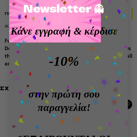
Newsletter 👻
ΠΕΡΙΓΡΑΦΉ
ΑΞΙΟΛΟΓΉΣΕΙΣ (0)
Κάνε εγγραφή
& κέρδισε
Funko POP! Marvel: Deadpool & Wolverine-
Deadpool- From Funko’s popular ‘POP!’ series comes
this vinyl figure. Each figure stands approx. 9 cm tall
-10%
and comes in a window box packaging.
ΣΧΕΤΙΚΆ ΠΡΟΪΌΝΤΑ
στην πρώτη σου
παραγγελία!
Add to
Add to
wishlist
wishlist
ΕΞΑΝΤΛΗΜΈΝΟ