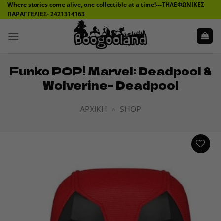
Μετάβαση
Where stories come alive, one collectible at a time!---ΤΗΛΕΦΩΝΙΚΕΣ
ΠΑΡΑΓΓΕΛΙΕΣ- 2421314163
στο
περιεχόμενο
Funko POP! Marvel: Deadpool &
Wolverine- Deadpool
ΑΡΧΙΚΉ
»
SHOP
ADD TO
WISHLIST