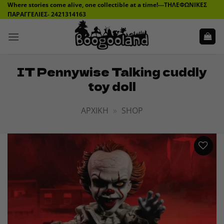
Μετάβαση
Where stories come alive, one collectible at a time!---ΤΗΛΕΦΩΝΙΚΕΣ
ΠΑΡΑΓΓΕΛΙΕΣ- 2421314163
στο
περιεχόμενο
IT Pennywise Talking cuddly
toy doll
ΑΡΧΙΚΉ
»
SHOP
ADD TO
WISHLIST