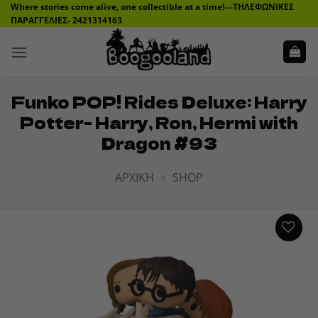
Μετάβαση
Where stories come alive, one collectible at a time!---ΤΗΛΕΦΩΝΙΚΕΣ
ΠΑΡΑΓΓΕΛΙΕΣ- 2421314163
στο
περιεχόμενο
Funko POP! Rides Deluxe: Harry
Potter- Harry, Ron, Hermi with
Dragon #93
ΑΡΧΙΚΉ
»
SHOP
ADD TO
WISHLIST