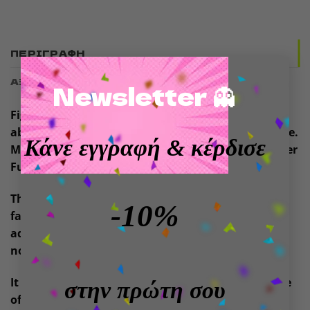
ΠΕΡΙΓΡΑΦΉ
×
ΑΞΙΟΛΟΓΉΣΕΙΣ (0)
Newsletter 👻
Figure made of vinyl, window box packaging. Size
about 15 centimeters high. Officially licensed figure.
Κάνε εγγραφή
& κέρδισε
Model from the POP! collection of the manufacturer
Funko.
The Harry Potter film series is an American-British
-10%
fantasy series produced by Warner Bros. and
adapted from the novels of the same name by the
novelist J. K. Rowling.
It began in 2001 and ended in 2011 with the release
στην πρώτη σου
of the final installment, split into two parts.