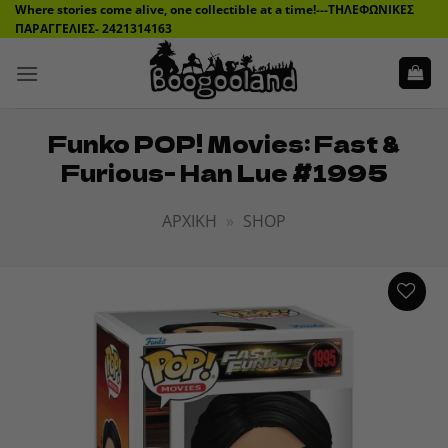
Μετάβαση
Where stories come alive, one collectible at a time!---ΤΗΛΕΦΩΝΙΚΕΣ
ΠΑΡΑΓΓΕΛΙΕΣ- 2421314163
στο
περιεχόμενο
Funko POP! Movies: Fast &
Furious- Han Lue #1995
ΑΡΧΙΚΉ
»
SHOP
ADD TO
WISHLIST