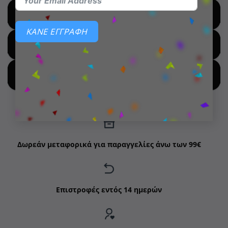
SHOP BY BRANDS
ΚΑΝΕ ΕΓΓΡΑΦΗ
SHOP FOR HOT DEALS
SHOP BY NEW ARRIVALS
Δωρεάν μεταφορικά για παραγγελίες άνω των 99€
Επιστροφές εντός 14 ημερών