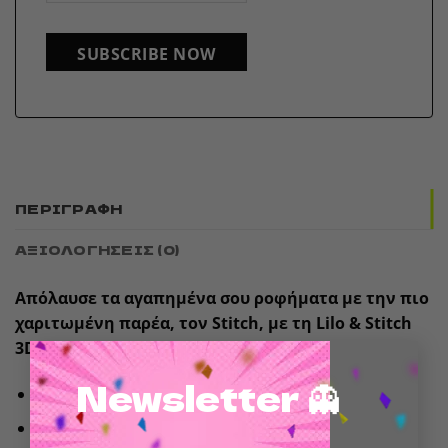
SUBSCRIBE NOW
ΠΕΡΙΓΡΑΦΉ
ΑΞΙΟΛΟΓΉΣΕΙΣ (0)
Απόλαυσε τα αγαπημένα σου ροφήματα με την πιο
χαριτωμένη παρέα, τον Stitch, με τη Lilo & Stitch
3D Κούπα!
×
Newsletter 👻
Υλικό: Dolomite
Χωρητικότητα: 385 ml