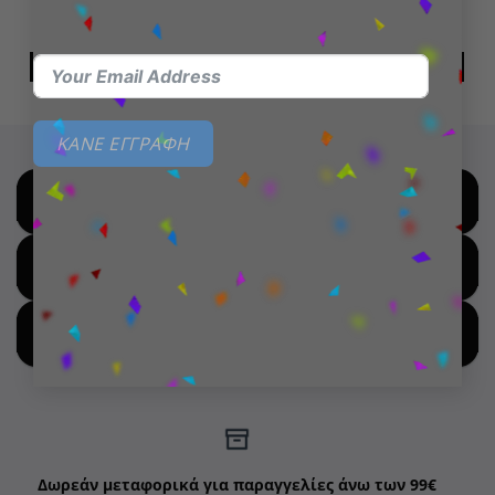
Nuggets
24,99
€
18,99
€
ΠΡΟΣΘΉΚΗ ΣΤΟ ΚΑΛΆΘΙ
ΔΙΑΒΆΣΤΕ ΠΕΡΙΣΣΌΤΕΡΑ
ΚΑΝΕ ΕΓΓΡΑΦΗ
SHOP BY BRANDS
SHOP FOR HOT DEALS
SHOP BY NEW ARRIVALS
Δωρεάν μεταφορικά για παραγγελίες άνω των 99€