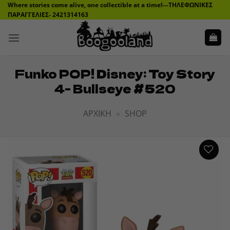
Μετάβαση
Where stories come alive, one collectible at a time!---ΤΗΛΕΦΩΝΙΚΕΣ
ΠΑΡΑΓΓΕΛΙΕΣ- 2421314163
στο
περιεχόμενο
Funko POP! Disney: Toy Story
4- Bullseye #520
ΑΡΧΙΚΉ
»
SHOP
ADD TO
WISHLIST