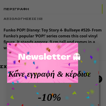
ΠΕΡΙΓΡΑΦΉ
ΑΞΙΟΛΟΓΉΣΕΙΣ (0)
Funko POP! Disney: Toy Story 4- Bullseye #520- From
Funko’s popular ‘POP!’ series comes this cool vinyl
figure. It stands approx. 9 cm tall and comes in a
×
window box packaging.
Newsletter 👻
ΣΧΕΤΙΚΆ ΠΡΟΪΌΝΤΑ
Κάνε εγγραφή
& κέρδισε
-11%
Add to
Add to
wishlist
wishlist
-10%
ΕΞΑΝΤΛΗΜΈΝΟ