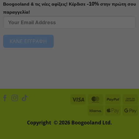
-10%
Boogooland & τις νέες αφίξεις!
Κέρδισε
στην πρώτη σου
παραγγελία!
ΚΑΝΕ ΕΓΓΡΑΦΗ
Visa
MasterCard
PayPal
Klarna
Apple
D
Pay
Copyright © 2026 Boogooland Ltd.