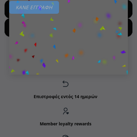
ΚΑΝΕ ΕΓΓΡΑΦΗ
SHOP FOR HOT DEALS
SHOP BY NEW ARRIVALS
Δωρεάν μεταφορικά για παραγγελίες άνω των 99€
Επιστροφές εντός 14 ημερών
Member loyalty rewards