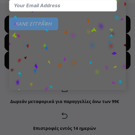
ΚΑΝΕ ΕΓΓΡΑΦΗ
SHOP BY BRANDS
SHOP FOR HOT DEALS
SHOP BY NEW ARRIVALS
Δωρεάν μεταφορικά για παραγγελίες άνω των 99€
Επιστροφές εντός 14 ημερών