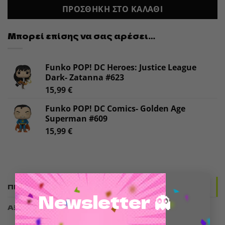
ΠΡΟΣΘΉΚΗ ΣΤΟ ΚΑΛΆΘΙ
Μπορεί επίσης να σας αρέσει…
Funko POP! DC Heroes: Justice League
Dark- Zatanna #623
15,99
€
Funko POP! DC Comics- Golden Age
Superman #609
15,99
€
×
ΠΕΡΙΓΡΑΦΉ
Newsletter 👻
ΑΞΙΟΛΟΓΉΣΕΙΣ (0)