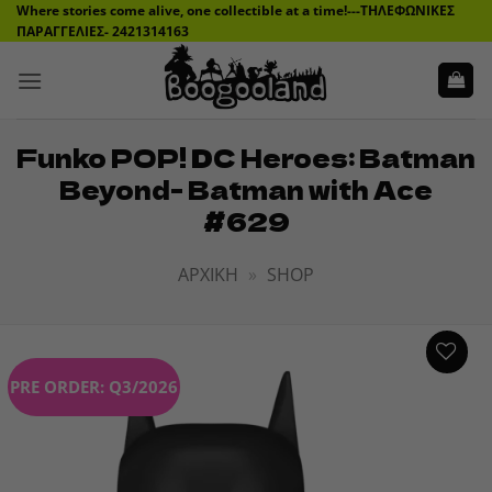
Μετάβαση
Where stories come alive, one collectible at a time!---ΤΗΛΕΦΩΝΙΚΕΣ
ΠΑΡΑΓΓΕΛΙΕΣ- 2421314163
στο
περιεχόμενο
Funko POP! DC Heroes: Batman
Beyond- Batman with Ace
#629
ΑΡΧΙΚΉ
»
SHOP
PRE ORDER: Q3/2026
ADD TO
WISHLIST