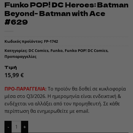
Funko POP! DC Heroes: Batman
Beyond- Batman with Ace
#629
Κωδικός προϊόντος:
FP-1742
Κατηγορίες:
DC Comics
,
Funko
,
Funko POP! DC Comics
,
Προπαραγγελίες
Τιμή
15,99
€
ΠΡΟ-ΠΑΡΑΓΓΕΛΙΑ:
Το προϊόν θα δοθεί σε κυκλοφορία
μέσα στο Q3/2026. Η ημερομηνία είναι ενδεικτική &
ενδέχεται να αλλάξει από τον προμηθευτή. Σε κάθε
περίπτωση θα ενημερωθείτε με email.
Funko POP! DC Heroes: Batman Beyond- Batman with Ace #6