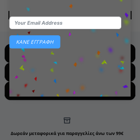
15,99
€
14,49
€
ΠΡΟΣΘΉΚΗ ΣΤΟ ΚΑΛΆΘΙ
ΠΡΟΣΘΉΚΗ ΣΤΟ ΚΑΛΆΘΙ
ΚΑΝΕ ΕΓΓΡΑΦΗ
SHOP BY BRANDS
SHOP FOR HOT DEALS
SHOP BY NEW ARRIVALS
Δωρεάν μεταφορικά για παραγγελίες άνω των 99€