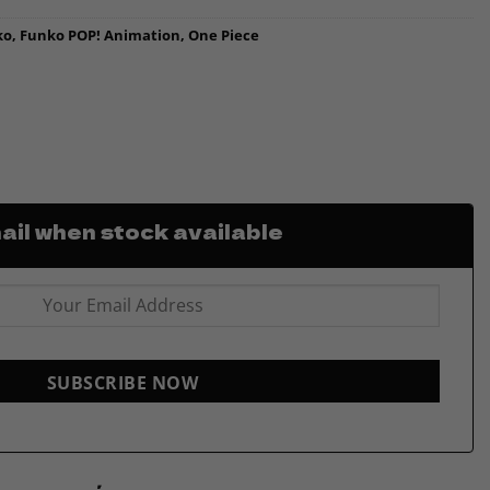
ko
,
Funko POP! Animation
,
One Piece
il when stock available
SUBSCRIBE NOW