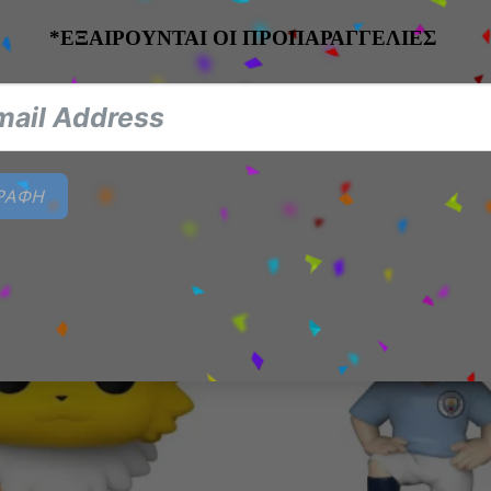
! Television: One Piece- Usopp- The Pop! Vinyl figure c
*ΕΞΑΙΡΟΥΝΤΑΙ ΟΙ ΠΡΟΠΑΡΑΓΓΕΛΙΕΣ
ΓΡΑΦΗ
Add to
wishlist