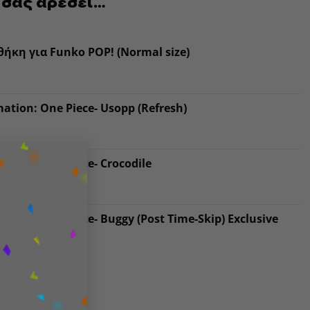
 σας αρέσει…
ήκη για Funko POP! (Normal size)
ation: One Piece- Usopp (Refresh)
×
ation: One Piece- Crocodile
tion: One Piece- Buggy (Post Time-Skip) Exclusive