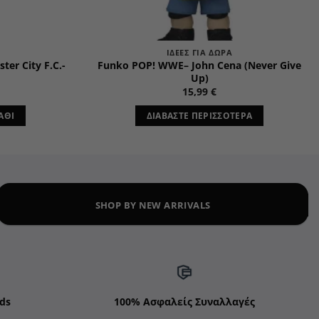
ΙΔΈΕΣ ΓΙΑ ΔΏΡΑ
ter City F.C.-
Funko POP! WWE– John Cena (Never Give
Up)
15,99
€
ΆΘΙ
ΔΙΑΒΆΣΤΕ ΠΕΡΙΣΣΌΤΕΡΑ
SHOP BY NEW ARRIVALS
ds
100% Ασφαλείς Συναλλαγές