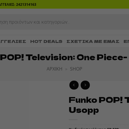
ΡΑΓΓΕΛΙΕΣ- 2421314163
ΓΓΕΛΊΕΣ
HOT DEALS
ΣΧΕΤΙΚΆ ΜΕ ΕΜΆΣ
Ε
POP! Television: One Piece
ΑΡΧΙΚΉ
»
SHOP
Funko POP! T
ADD TO
Usopp
WISHLIST