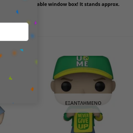
omes in a displayable window box! It stands approx.
Add to
Add to
wishlist
wishlist
ΕΞΑΝΤΛΗΜΈΝΟ