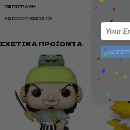
Funko POP
ΠΕΡΙΓΡΑΦΉ
9 cm tall.
ΑΞΙΟΛΟΓΉΣΕΙΣ (0)
ΣΧΕΤΙΚΆ ΠΡΟΪΌΝΤΑ
ΚΑΝΕ ΕΓ
Add to
wishlist