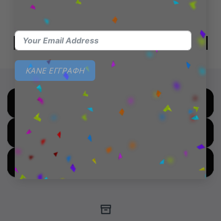
Funko POP! Pokemon–
Funko POP! Star Wars:
Espeon
Ahsoka- Grand Admiral
Thrawn
15,99
€
12,99
€
ΔΙΑΒΆΣΤΕ ΠΕΡΙΣΣΌΤΕΡΑ
ΠΡΟΣΘΉΚΗ ΣΤΟ ΚΑΛΆΘΙ
ΚΑΝΕ ΕΓΓΡΑΦΗ
SHOP BY BRANDS
SHOP FOR HOT DEALS
SHOP BY NEW ARRIVALS