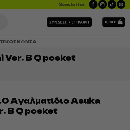
Newsletter
0,00
€
ΣΎΝΔΕΣΗ / ΕΓΓΡΑΦΉ
ΠΙΚΟΙΝΩΝΙΑ
 Ver. B Q posket
.0 Αγαλματίδιο Asuka
r. B Q posket