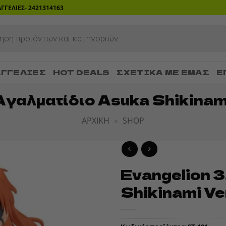
ΡΑΓΓΕΛΙΕΣ- 2421314163
ΓΓΕΛΊΕΣ
HOT DEALS
ΣΧΕΤΙΚΆ ΜΕ ΕΜΆΣ
Ε
Αγαλματίδιο Asuka Shikinami
ΑΡΧΙΚΉ
»
SHOP
Evangelion 3
ADD TO
Shikinami Ve
WISHLIST