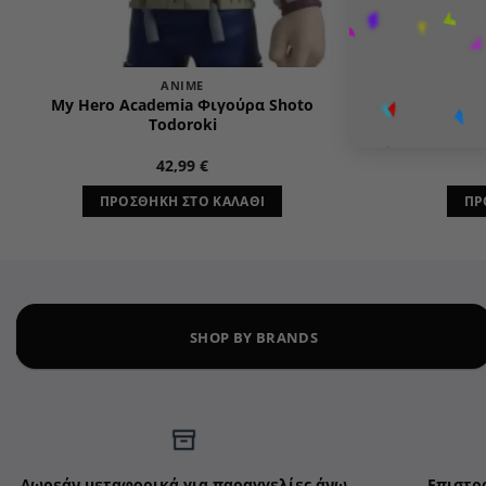
ANIME
My Hero Academia Φιγούρα Shoto
Star Wa
Todoroki
Αγαλμ
42,99
€
ΠΡΟΣΘΉΚΗ ΣΤΟ ΚΑΛΆΘΙ
ΠΡ
SHOP BY BRANDS
Δωρεάν μεταφορικά για παραγγελίες άνω
Επιστρ