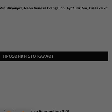
Mini Φιγούρες
,
Neon Genesis Evangelion
,
Αγαλματίδια
,
Συλλεκτικά
ΠΡΟΣΘΉΚΗ ΣΤΟ ΚΑΛΆΘΙ
φάνισή της από το Evangelion 3.0!