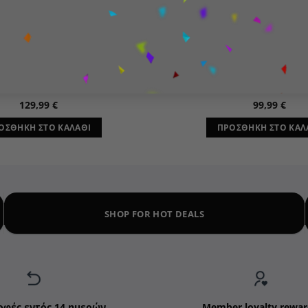
ΙΔΈΕΣ ΓΙΑ ΔΏΡΑ
DC COMICS
rs The Mandalorian Bust
Space Jam: A New Legacy 
ατίδιο Bo-Katan Kryze
Bugs Bunny Batm
129,99
€
99,99
€
ΟΣΘΉΚΗ ΣΤΟ ΚΑΛΆΘΙ
ΠΡΟΣΘΉΚΗ ΣΤΟ ΚΑΛ
SHOP FOR HOT DEALS
οφές εντός 14 ημερών
Member loyalty rewar