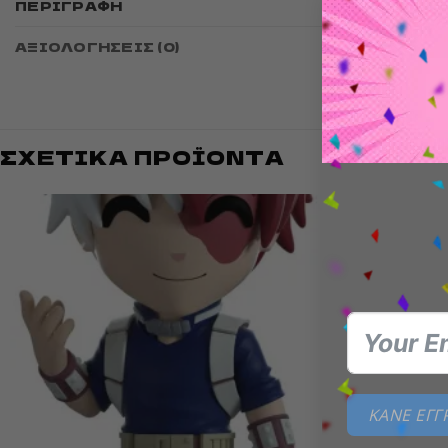
ΠΕΡΙΓΡΑΦΉ
ύψος 1
ΑΞΙΟΛΟΓΉΣΕΙΣ (0)
ΣΧΕΤΙΚΆ ΠΡΟΪΌΝΤΑ
Add to
wishlist
ΚΑΝΕ ΕΓ