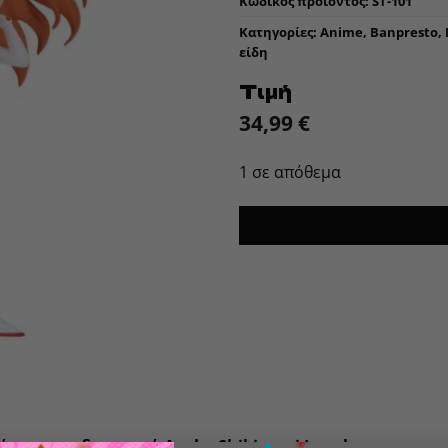
Κωδικός προϊόντος:
ST-101
Κατηγορίες:
Anime
,
Banpresto
,
είδη
Τιμή
34,99
€
1 σε απόθεμα
ή σου την δυναμική Asuka Shikinami Langley με την εμ