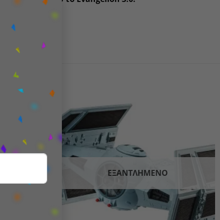
×
Add to
Add to
wishlist
wishlist
ΕΞΑΝΤΛΗΜΈΝΟ