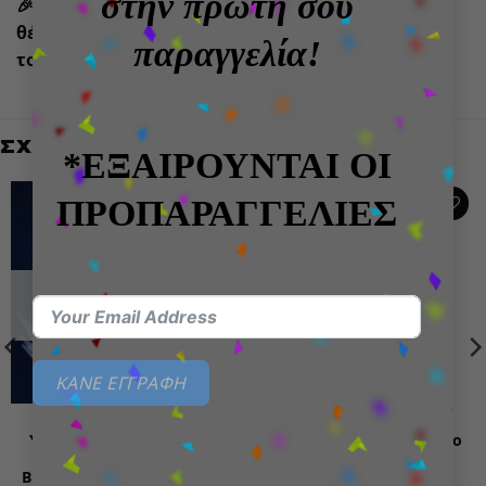
στην πρώτη σου
🎉 Ιδανική επιλογή για fans του Dragon Ball που
θέλουν ένα εντυπωσιακό collectible στη συλλογή
παραγγελία!
τους!
ΣΧΕΤΙΚΆ ΠΡΟΪΌΝΤΑ
*ΕΞΑΙΡΟΥΝΤΑΙ ΟΙ
ΠΡΟΠΑΡΑΓΓΕΛΙΕΣ
Add to
Add to
wishlist
wishlist
ΕΞΑΝΤΛΗΜΈΝΟ
ΚΑΝΕ ΕΓΓΡΑΦΗ
MEGAHOUSE
ΣΥΛΛΕΚΤΙΚΆ ΕΊΔΗ
Yu-Gi-Oh! Duel Monsters
Demon Slayer Kimetsu no
Chronicle Αγαλματίδιο
Yaiba Gyokko
Blue Eyes Ultimate Dragon
Αγαλματίδιο (15cm)