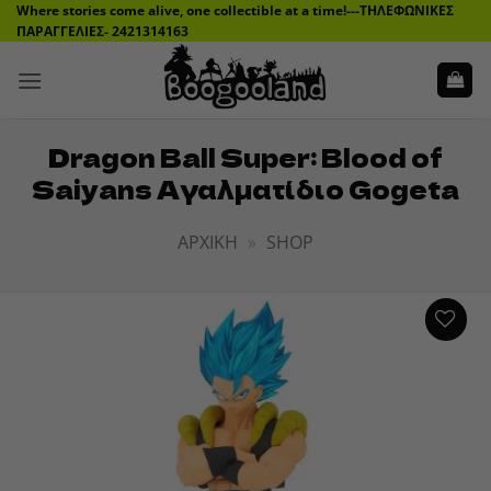
Μετάβαση
Where stories come alive, one collectible at a time!---ΤΗΛΕΦΩΝΙΚΕΣ
ΠΑΡΑΓΓΕΛΙΕΣ- 2421314163
στο
περιεχόμενο
Dragon Ball Super: Blood of
Saiyans Αγαλματίδιο Gogeta
ΑΡΧΙΚΉ
»
SHOP
ADD TO
WISHLIST