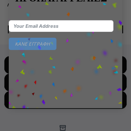
Λούτρινο Squishmallows
Καπέλο Simpsons Duff
Mannon Gouda Cheese
25,99
€
19,99
€
ΠΡΟΣΘΉΚΗ ΣΤΟ ΚΑΛΆΘΙ
ΠΡΟΣΘΉΚΗ ΣΤΟ ΚΑΛΆΘΙ
ΚΑΝΕ ΕΓΓΡΑΦΗ
SHOP BY BRANDS
SHOP FOR HOT DEALS
SHOP BY NEW ARRIVALS