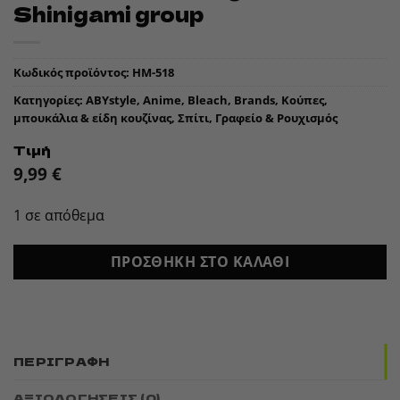
Shinigami group
Κωδικός προϊόντος:
HM-518
Κατηγορίες:
ABYstyle
,
Anime
,
Bleach
,
Brands
,
Κούπες,
μπουκάλια & είδη κουζίνας
,
Σπίτι, Γραφείο & Ρουχισμός
Τιμή
9,99
€
1 σε απόθεμα
ΠΡΟΣΘΉΚΗ ΣΤΟ ΚΑΛΆΘΙ
ΠΕΡΙΓΡΑΦΉ
ΑΞΙΟΛΟΓΉΣΕΙΣ (0)