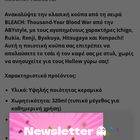
Ανακαλύψτε την κλασική κούπα από τη σειρά
BLEACH: Thousand-Year Blood War από την
ABYstyle, με τους αγαπημένους χαρακτήρες Ichigo,
Rukia, Renji, Byakuya, Hitsugaya και Kenpachi!
Αυτή η ποιοτική κούπα σας επιτρέπει να
απολαύσετε το τσάι ή τον καφέ σας με στυλ, χωρίς
να ανησυχείτε για τους Hollow γύρω σας!
Χαρακτηριστικά προϊόντος:
Υλικό: Υψηλής ποιότητας κεραμικό
Χωρητικότητα: 320ml (τυπικό μέγεθος για
καθημερινή χρήση)
×
Συσκευασία: κουτί με παράθυρο, έτοιμο για
Newsletter 👻
δώρο
Κατάλληλο για πλυντήριο πιάτων και φούρνο