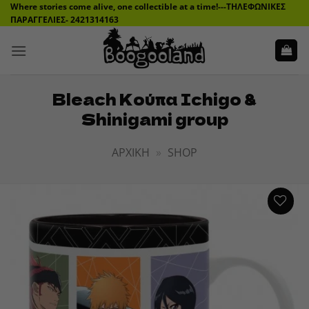
Μετάβαση
Where stories come alive, one collectible at a time!---ΤΗΛΕΦΩΝΙΚΕΣ
ΠΑΡΑΓΓΕΛΙΕΣ- 2421314163
στο
περιεχόμενο
Bleach Κούπα Ichigo &
Shinigami group
ΑΡΧΙΚΉ
»
SHOP
ADD TO
WISHLIST