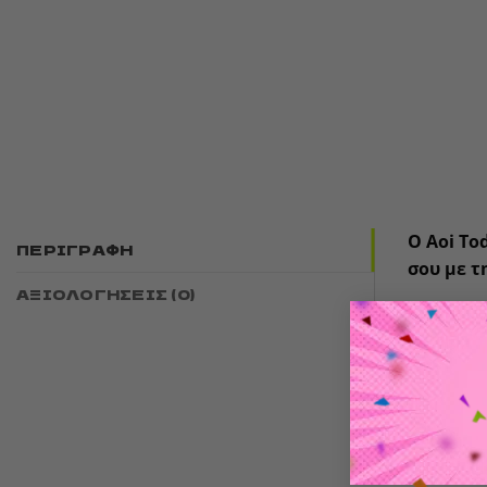
Ο Aoi To
ΠΕΡΙΓΡΑΦΉ
σου με τ
ΑΞΙΟΛΟΓΉΣΕΙΣ (0)
💥
Χαρακ
Επίση
Ύψος
Εξαιρ