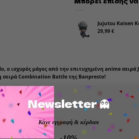
Μπορεί επίσης να
Jujutsu Kaisen 
29,99
€
do, ο ισχυρός μάγος από την επιτυχημένη anime σειρά
η σειρά
Combination Battle
της
Banpresto
!
τηριστικά προϊόντος
:
Newsletter 👻
μο και αυθεντικό Αγαλματίδιο
Banpresto / Bandai Spiri
:
9 εκ.
– ιδανικό για προβολή ή συνδυασμό με άλλες φιγ
Κάνε εγγραφή
& κέρδισε
ετική λεπτομέρεια στη στάση και έκφραση του χαρακτ
-10%