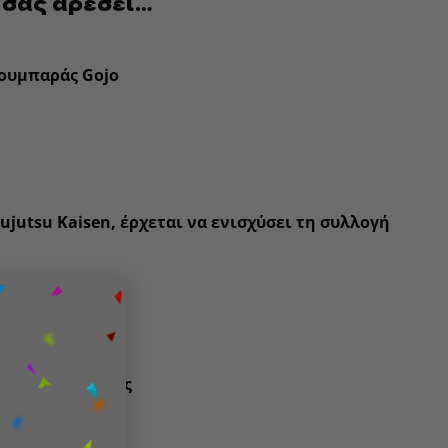
 σας αρέσει…
Κουμπαράς Gojo
Jujutsu Kaisen
, έρχεται να ενισχύσει τη συλλογή
×
ts
ούρες της σειράς
ήρα