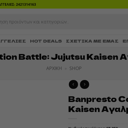
ΡΑΓΓΕΛΙΕΣ- 2421314163
ΓΓΕΛΊΕΣ
HOT DEALS
ΣΧΕΤΙΚΆ ΜΕ ΕΜΆΣ
Ε
on Battle: Jujutsu Kaisen 
ΑΡΧΙΚΉ
»
SHOP
Banpresto Co
ADD TO
Kaisen Αγαλμ
WISHLIST