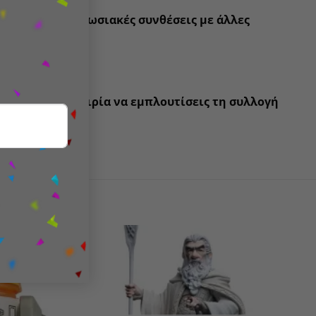
ημιουργεί εντυπωσιακές συνθέσεις με άλλες
χάσεις την ευκαιρία να εμπλουτίσεις τη συλλογή
isen
!
Add to
Add to
wishlist
wishlist