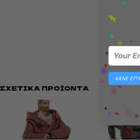
Μέρος
φιγού
Περιλ
Ο
Aoi To
σου με έ
ΚΑΝΕ ΕΓ
ΣΧΕΤΙΚΆ ΠΡΟΪΌΝΤΑ
Add to
wishlist