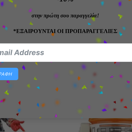
 της σειράς
Combination Battle
, σχεδιασμένη για να δ
στην πρώτη σου παραγγελία!
ρες
αμβάνει βάση στήριξης
*ΕΞΑΙΡΟΥΝΤΑΙ ΟΙ ΠΡΟΠΑΡΑΓΓΕΛΙΕΣ
do
, δυναμικός όπως στο anime, έτοιμος για μάχη. Μην 
ναν από τους πιο χαρισματικούς μάγους του
Jujutsu Ka
ΓΡΑΦΗ
Add to
wishlist