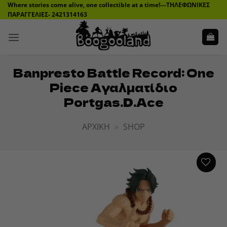
Μετάβαση
Where stories come alive, one collectible at a time!---ΤΗΛΕΦΩΝΙΚΕΣ
ΠΑΡΑΓΓΕΛΙΕΣ- 2421314163
στο
περιεχόμενο
Banpresto Battle Record: One
Piece Αγαλματίδιο
Portgas.D.Ace
ΑΡΧΙΚΉ
»
SHOP
ADD TO
WISHLIST