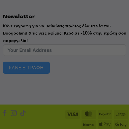
Newsletter
Κάνε εγγραφή για να μαθαίνεις πρώτος όλα τα νέα του
-10%
Boogooland & τις νέες αφίξεις!
Κέρδισε
στην πρώτη σου
παραγγελία!
ΚΑΝΕ ΕΓΓΡΑΦΗ
Visa
MasterCard
PayPal
Klarna
Apple
D