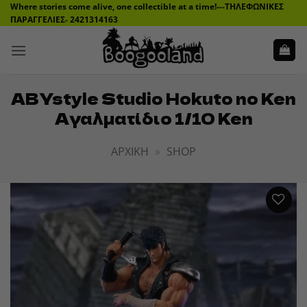
Μετάβαση
Where stories come alive, one collectible at a time!---ΤΗΛΕΦΩΝΙΚΕΣ
ΠΑΡΑΓΓΕΛΙΕΣ- 2421314163
στο
περιεχόμενο
ABYstyle Studio Hokuto no Ken
Αγαλματίδιο 1/10 Ken
ΑΡΧΙΚΉ
»
SHOP
ADD TO
WISHLIST