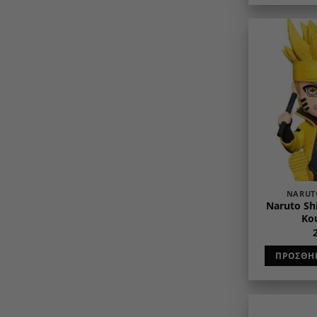
NARUT
Naruto Sh
Κο
ΠΡΟΣΘΉΚ