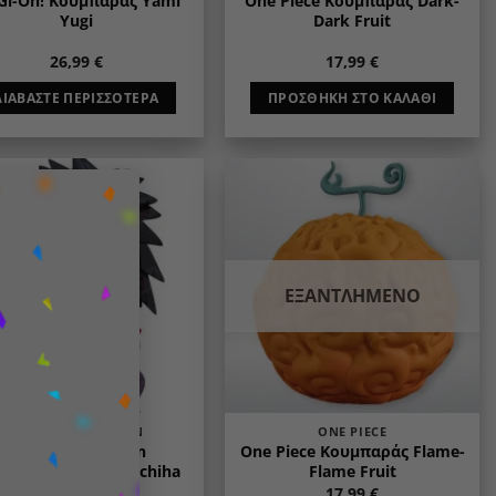
Gi-Oh! Κουμπαράς Yami
One Piece Κουμπαράς Dark-
Yugi
Dark Fruit
26,99
€
17,99
€
ΔΙΑΒΆΣΤΕ ΠΕΡΙΣΣΌΤΕΡΑ
ΠΡΟΣΘΉΚΗ ΣΤΟ ΚΑΛΆΘΙ
×
Add to
Add to
wishlist
wishlist
ΕΞΑΝΤΛΗΜΈΝΟ
NARUTO SHIPPUDEN
ONE PIECE
Naruto Shippuden
One Piece Κουμπαράς Flame-
μπαράς Madara Uchiha
Flame Fruit
26,99
€
17,99
€