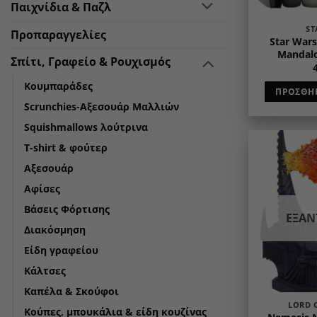
Παιχνίδια & Παζλ
ST
Προπαραγγελίες
Star War
Mandalo
Σπίτι, Γραφείο & Ρουχισμός
Kουμπαράδες
ΠΡΟΣΘΉΚ
Scrunchies-Αξεσουάρ Μαλλιών
Squishmallows λούτρινα
T-shirt & φούτερ
Αξεσουάρ
Αφίσες
Βάσεις Φόρτισης
ΕΞΑ
Διακόσμηση
Είδη γραφείου
Κάλτσες
Καπέλα & Σκούφοι
LORD 
Κούπες, μπουκάλια & είδη κουζίνας