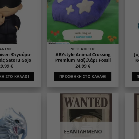
ANIME
ΝΈΕΣ ΑΦΊΞΕΙΣ
aisen Φιγούρα-
ABYstyle Animal Crossing
Ju
ς Satoru Gojo
Premium Μαξιλάρι Fossil
Κ
29,99
€
24,99
€
Η ΣΤΟ ΚΑΛΆΘΙ
ΠΡΟΣΘΉΚΗ ΣΤΟ ΚΑΛΆΘΙ
Add to
Add to
wishlist
wishlist
ΕΞΑΝΤΛΗΜΈΝΟ