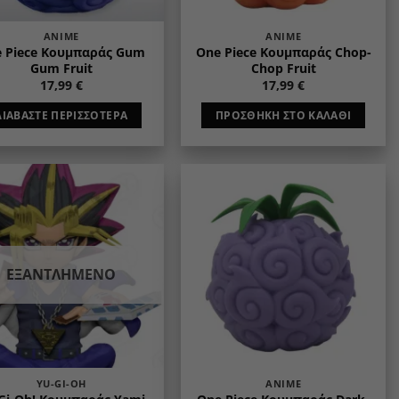
ANIME
ANIME
 Piece Κουμπαράς Gum
One Piece Κουμπαράς Chop-
Gum Fruit
Chop Fruit
17,99
€
17,99
€
ΔΙΑΒΆΣΤΕ ΠΕΡΙΣΣΌΤΕΡΑ
ΠΡΟΣΘΉΚΗ ΣΤΟ ΚΑΛΆΘΙ
Add to
Add to
wishlist
wishlist
ΕΞΑΝΤΛΗΜΈΝΟ
YU-GI-OH
ANIME