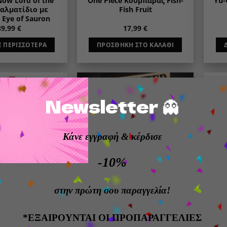
ow Lord of the
One Piece Κουμπαράς Fish-
Yu-
γαλματίδιο με
Fish Fruit
Eye of Sauron
89,99
€
17,99
€
Ε ΠΕΡΙΣΣΌΤΕΡΑ
ΠΡΟΣΘΉΚΗ ΣΤΟ ΚΑΛΆΘΙ
Newsletter 👻
Add to
Add to
wishlist
wishlist
ΕΞΑΝΤΛΗΜΈΝΟ
Κάνε εγγραφή
& κέρδισε
-10%
στην πρώτη σου παραγγελία!
O LEVELING
ANIME
One Piece Canvas με
g Κουμπαράς Igris
φωτισμό Zoro Wanted
Κου
*ΕΞΑΙΡΟΥΝΤΑΙ ΟΙ ΠΡΟΠΑΡΑΓΓΕΛΙΕΣ
26,99
€
24,99
€