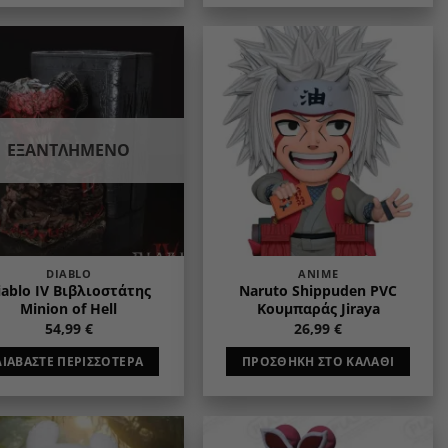
Add to
Add to
wishlist
wishlist
ΕΞΑΝΤΛΗΜΈΝΟ
DIABLO
ANIME
iablo IV Βιβλιοστάτης
Naruto Shippuden PVC
Minion of Hell
Κουμπαράς Jiraya
54,99
€
26,99
€
ΔΙΑΒΆΣΤΕ ΠΕΡΙΣΣΌΤΕΡΑ
ΠΡΟΣΘΉΚΗ ΣΤΟ ΚΑΛΆΘΙ