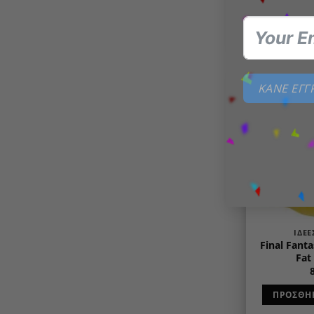
ΠΡΟΣΘΉΚ
ΚΑΝΕ ΕΓ
ΙΔΈΕ
Final Fant
Fat
ΠΡΟΣΘΉΚ