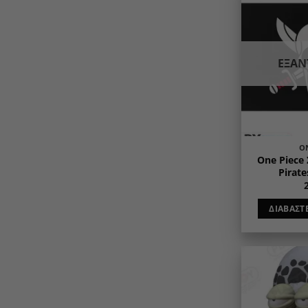
ΕΞΑ
O
One Piece 
Pirate
ΔΙΑΒΆΣΤ