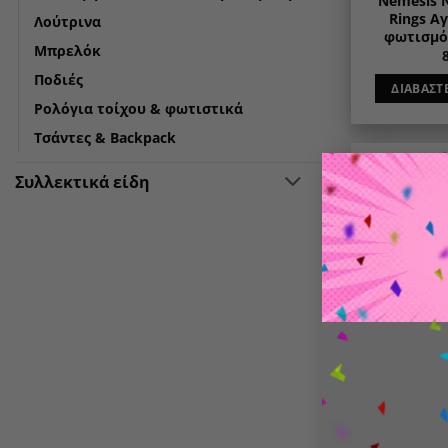
Nemesis N
Rings Α
Λούτρινα
φωτισμό 
Μπρελόκ
Ποδιές
ΔΙΑΒΆΣΤ
Ρολόγια τοίχου & φωτιστικά
Τσάντες & Backpack
Συλλεκτικά είδη
SOL
Solo Levelin