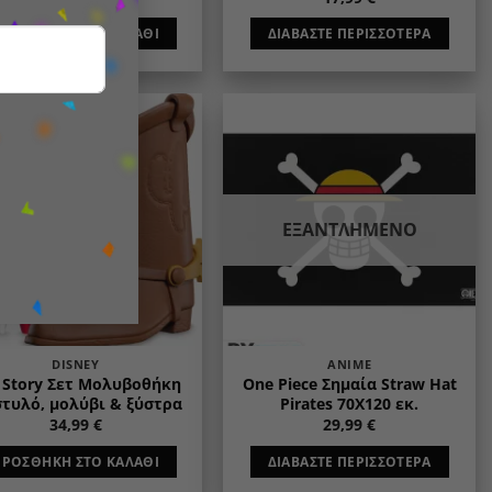
ΠΡΟΣΘΉΚΗ ΣΤΟ ΚΑΛΆΘΙ
ΔΙΑΒΆΣΤΕ ΠΕΡΙΣΣΌΤΕΡΑ
Add to
Add to
wishlist
wishlist
ΕΞΑΝΤΛΗΜΈΝΟ
DISNEY
ANIME
 Story Σετ Μολυβοθήκη
One Piece Σημαία Straw Hat
στυλό, μολύβι & ξύστρα
Pirates 70X120 εκ.
34,99
€
29,99
€
ΠΡΟΣΘΉΚΗ ΣΤΟ ΚΑΛΆΘΙ
ΔΙΑΒΆΣΤΕ ΠΕΡΙΣΣΌΤΕΡΑ