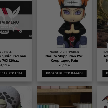
Add to
Add to
wishlist
wishlist
ΝΤΛΗΜΈΝΟ
NE PIECE
NARUTO SHIPPUDEN
HO
Σημαία Red hair
Naruto Shippuden PVC
Ho
s 70X120εκ.
Κουμπαράς Pain
Κ
24,99
€
26,99
€
Ε ΠΕΡΙΣΣΌΤΕΡΑ
ΠΡΟΣΘΉΚΗ ΣΤΟ ΚΑΛΆΘΙ
Add to
Add to
wishlist
wishlist