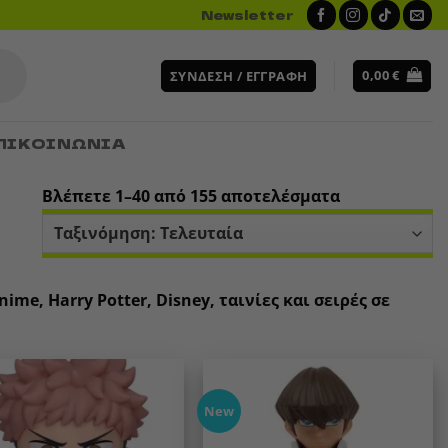
Newsletter
0,00
€
ΣΎΝΔΕΣΗ / ΕΓΓΡΑΦΉ
ΠΙΚΟΙΝΩΝΙΑ
Sorted
Βλέπετε 1–40 από 155 αποτελέσματα
by
latest
e, Harry Potter, Disney, ταινίες και σειρές σε
New
Add to
Add to
wishlist
wishlist