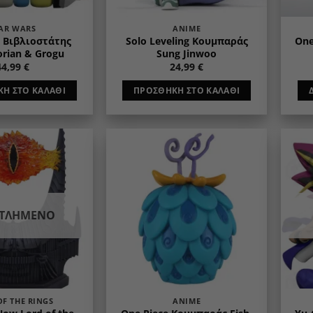
AR WARS
ANIME
s Βιβλιοστάτης
Solo Leveling Κουμπαράς
One
rian & Grogu
Sung Jinwoo
44,99
€
24,99
€
Η ΣΤΟ ΚΑΛΆΘΙ
ΠΡΟΣΘΉΚΗ ΣΤΟ ΚΑΛΆΘΙ
Add to
Add to
wishlist
wishlist
ΝΤΛΗΜΈΝΟ
OF THE RINGS
ANIME