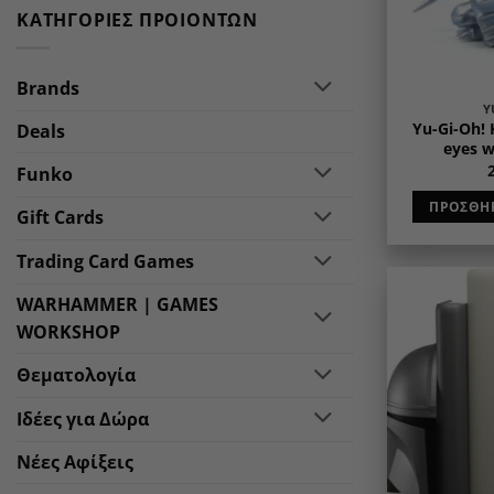
ΚΑΤΗΓΟΡΊΕΣ ΠΡΟΙΌΝΤΩΝ
Brands
Y
Yu-Gi-Oh!
Deals
eyes w
Funko
ΠΡΟΣΘΉΚ
Gift Cards
Trading Card Games
WARHAMMER | GAMES
WORKSHOP
Θεματολογία
Ιδέες για Δώρα
Νέες Αφίξεις