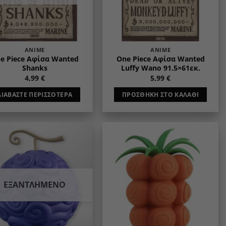
ANIME
ANIME
e Piece Αφίσα Wanted
One Piece Αφίσα Wanted
Shanks
Luffy Wano 91.5×61εκ.
4,99
€
5,99
€
ΔΙΑΒΆΣΤΕ ΠΕΡΙΣΣΌΤΕΡΑ
ΠΡΟΣΘΉΚΗ ΣΤΟ ΚΑΛΆΘΙ
Add to
Add to
wishlist
wishlist
ΕΞΑΝΤΛΗΜΈΝΟ