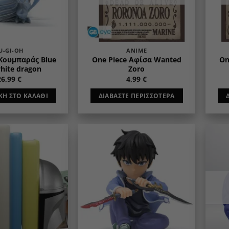
U-GI-OH
ANIME
 Κουμπαράς Blue
One Piece Αφίσα Wanted
On
hite dragon
Zoro
26,99
€
4,99
€
Η ΣΤΟ ΚΑΛΆΘΙ
ΔΙΑΒΆΣΤΕ ΠΕΡΙΣΣΌΤΕΡΑ
Add to
Add to
wishlist
wishlist