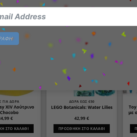
Η ΣΤΟ ΚΑΛΆΘΙ
ΔΙΑΒΆΣΤΕ ΠΕΡΙΣΣΌΤΕΡΑ
ΓΡΑΦΗ
Add to
Add to
wishlist
wishlist
Σ ΓΙΑ ΔΏΡΑ
ΔΏΡΑ ΈΩΣ €50
asy XIV Λούτρινο
Toy
LEGO Botanicals: Water Lilies
 Chocobo
με 
84,99
€
42,99
€
Η ΣΤΟ ΚΑΛΆΘΙ
ΠΡΟΣΘΉΚΗ ΣΤΟ ΚΑΛΆΘΙ