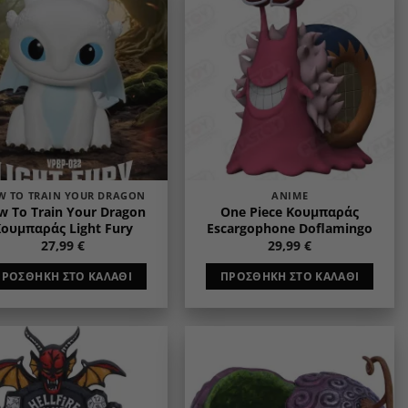
Add to
Add to
wishlist
wishlist
W TO TRAIN YOUR DRAGON
ANIME
w To Train Your Dragon
One Piece Κουμπαράς
ουμπαράς Light Fury
Escargophone Doflamingo
27,99
€
29,99
€
ΠΡΟΣΘΉΚΗ ΣΤΟ ΚΑΛΆΘΙ
ΠΡΟΣΘΉΚΗ ΣΤΟ ΚΑΛΆΘΙ
Add to
Add to
wishlist
wishlist