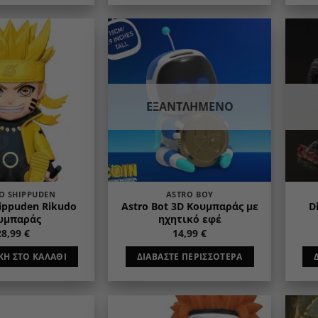
Add to
Add to
wishlist
wishlist
ΕΞΑΝΤΛΗΜΈΝΟ
O SHIPPUDEN
ASTRO BOY
ippuden Rikudo
Astro Bot 3D Κουμπαράς με
D
υμπαράς
ηχητικό εφέ
28,99
€
14,99
€
Η ΣΤΟ ΚΑΛΆΘΙ
ΔΙΑΒΆΣΤΕ ΠΕΡΙΣΣΌΤΕΡΑ