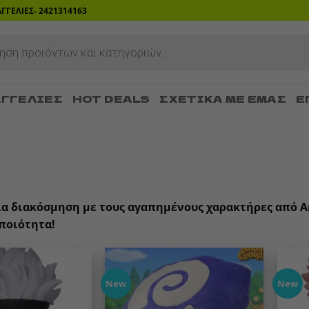
ΡΑΓΓΕΛΙΕΣ- 2421314163
ΓΓΕΛΊΕΣ
HOT DEALS
ΣΧΕΤΙΚΆ ΜΕ ΕΜΆΣ
Ε
Η
ια διακόσμηση με τους αγαπημένους χαρακτήρες από Anim
 ποιότητα!
New
New
Add to
Add to
wishlist
wishlist