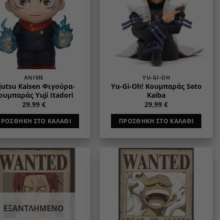
ANIME
YU-GI-OH
jutsu Kaisen Φιγούρα-
Yu-Gi-Oh! Κουμπαράς Seto
ουμπαράς Yuji Itadori
Kaiba
29,99
€
29,99
€
ΠΡΟΣΘΉΚΗ ΣΤΟ ΚΑΛΆΘΙ
ΠΡΟΣΘΉΚΗ ΣΤΟ ΚΑΛΆΘΙ
Add to
Add to
wishlist
wishlist
ΕΞΑΝΤΛΗΜΈΝΟ