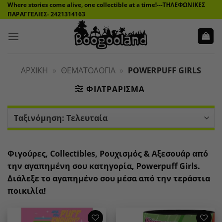
Μετάβαση
Where stories come alive, one collectible at a time!---ΤΗΛΕΦΩΝΙΚΕΣ
ΠΑΡΑΓΓΕΛΙΕΣ- 2421314163
στο
περιεχόμενο
ΑΡΧΙΚΉ
»
ΘΕΜΑΤΟΛΟΓΊΑ
»
POWERPUFF GIRLS
ΦΙΛΤΡΆΡΙΣΜΑ
Φιγούρες, Collectibles, Ρουχισμός & Αξεσουάρ από
την αγαπημένη σου κατηγορία, Powerpuff Girls.
Διάλεξε το αγαπημένο σου μέσα από την τεράστια
ποικιλία!