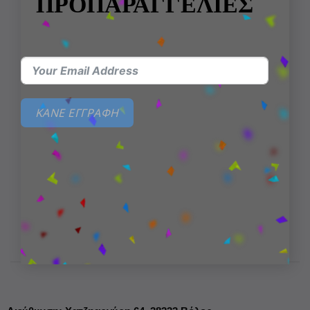
ΠΡΟΠΑΡΑΓΓΕΛΙΕΣ
Δωρεάν μεταφορικά για παραγγελίες άνω των 99€
Επιστροφές εντός 14 ημερών
ΚΑΝΕ ΕΓΓΡΑΦΗ
Member loyalty rewards
100% Ασφαλείς Συναλλαγές