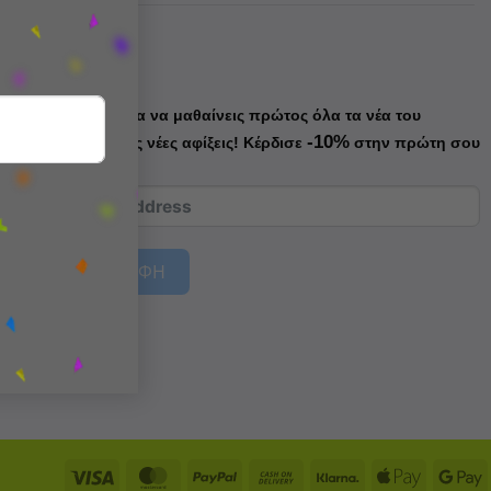
Newsletter
Κάνε εγγραφή για να μαθαίνεις πρώτος όλα τα νέα του
-10%
Boogooland & τις νέες αφίξεις!
Κέρδισε
στην πρώτη σου
παραγγελία!
ΚΑΝΕ ΕΓΓΡΑΦΗ
Visa
MasterCard
PayPal
Cash
Klarna
Apple