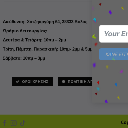
Διεύθυνση
:
Χατζηαργύρη 64,
38333 Βόλος
Ωράριο Λειτουργίας
:
Δευτέρα & Τετάρτη: 10πμ – 2μμ
Τρίτη, Πέμπτη, Παρασκευή: 10πμ- 2μμ & 5μμ- 9μμ
ΚΑΝΕ ΕΓ
Σάββατο: 10πμ – 3μμ
ΌΡΟΙ ΧΡΗΣΗΣ
ΠΟΛΙΤΙΚΗ ΑΠΟΡΡΗΤΟΥ
Co