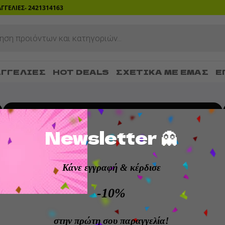
ΡΑΓΓΕΛΙΕΣ- 2421314163
ΓΓΕΛΊΕΣ
HOT DEALS
ΣΧΕΤΙΚΆ ΜΕ ΕΜΆΣ
Ε
SHOP FOR HOT DEALS
Newsletter 👻
Κάνε εγγραφή
& κέρδισε
οφές εντός 14 ημερών
Member loyalty rewar
-10%
στην πρώτη σου παραγγελία!