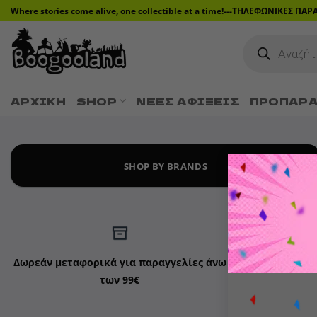
Μετάβαση
Where stories come alive, one collectible at a time!---ΤΗΛΕΦΩΝΙΚΕΣ ΠΑ
στο
Products
περιεχόμενο
search
ΑΡΧΙΚΉ
SHOP
ΝΈΕΣ ΑΦΊΞΕΙΣ
ΠΡΟΠΑΡΑ
SHOP BY BRANDS
Δωρεάν μεταφορικά για παραγγελίες άνω
Επιστρ
των 99€