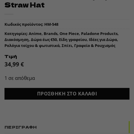
Straw Hat
Κωδικός προϊόντος:
HM-548
Κατηγορίες:
Anime
,
Brands
,
One Piece
,
Paladone Products
,
Διακόσμηση
,
Δώρα έως €50
,
Είδη γραφείου
,
Ιδέες για Δώρα
,
Ρολόγια τοίχου & φωτιστικά
,
Σπίτι, Γραφείο & Ρουχισμός
Τιμή
34,99
€
1 σε απόθεμα
ΠΡΟΣΘΉΚΗ ΣΤΟ ΚΑΛΆΘΙ
ΠΕΡΙΓΡΑΦΉ