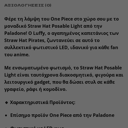
ΑΞΙΟΛΟΓΉΣΕΙΣ (0)
Φέρε τη λάμψη του
One Piece
στο χώρο σου με το
μοναδικό
Straw Hat Posable Light
από την
Paladone
! Ο Luffy, ο αγαπημένος καπετάνιος των
Straw Hat Pirates, ζωντανεύει σε αυτό το
συλλεκτικό φωτιστικό LED
, ιδανικό για κάθε fan
του anime.
Με ενσωματωμένο φωτισμό, το
Straw Hat Posable
Light
είναι ταυτόχρονα
διακοσμητικό, φιγούρα και
λειτουργικό gadget
, που θα δώσει στυλ σε κάθε
γραφείο, ράφι ή κομοδίνο.
🔹
Χαρακτηριστικά Προϊόντος
:
Επίσημο προϊόν
One Piece
από την
Paladone